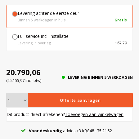
Levering achter de eerste deur
Bloedbank koelkasten
Kaas stremsel vriezers
Benodigdheden
Droogkasten
Binnen 5 werkdagen in huis
Gratis
Full service incl. installatie
Koelkast accessoires
Onderdelen en accessoires
Afzuigapparatuur
Warmtekasten
Levering in overleg
+167,79
Transport koel- en vriesboxen
Stellingen
20.790,06
LEVERING BINNEN 5 WERKDAGEN
Hypothermiekasten
(25.155,97 Incl. btw)
Moedermelk koelkasten
Offerte aanvragen
Dit product direct afrekenen?
Toevoegen aan winkelwagen
Chromatografiekoelkasten
Voor deskundig
advies +31(0)348 - 75 21 52