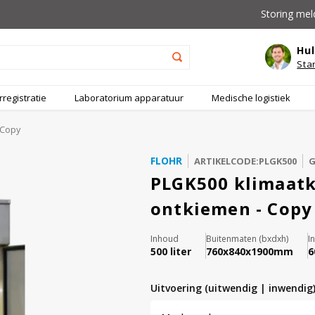
Storing mel
Hul
Sta
registratie
Laboratorium apparatuur
Medische logistiek
 Copy
FLOHR
ARTIKELCODE:PLGK500
G
PLGK500 klimaatk
ontkiemen - Copy
Inhoud
Buitenmaten (bxdxh)
I
500 liter
760x840x1900mm
6
uitvoering (uitwendig | inwendig)