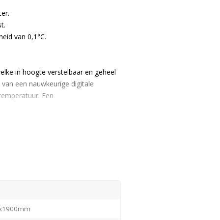
er.
t.
eid van 0,1°C.
elke in hoogte verstelbaar en geheel
 van een nauwkeurige digitale
 temperatuur. Een
aan te passen tijdens de productie.
el vrijblijvende offerte aan.
0x1900mm