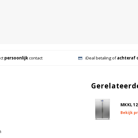
ect
persoonlijk
contact
iDeal betaling of
achteraf 
Gerelateerd
MKKL12
Bekijk p
n