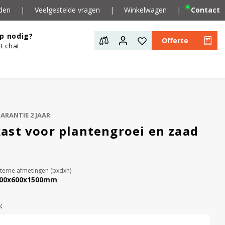
den
|
Veelgestelde vragen
|
Winkelwagen
|
Contact
p nodig?
Offerte
rt chat
ARANTIE 2 JAAR
ast voor plantengroei en zaad
nterne afmetingen (bxdxh)
00x600x1500mm
: