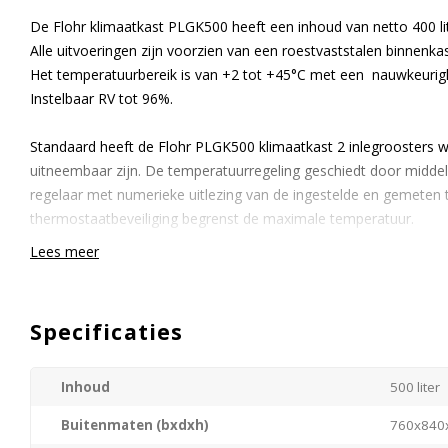
De Flohr klimaatkast PLGK500 heeft een inhoud van netto 400 lit
Alle uitvoeringen zijn voorzien van een roestvaststalen binnenkas
Het temperatuurbereik is van +2 tot +45°C met een nauwkeurigh
Instelbaar RV tot 96%.
Standaard heeft de Flohr PLGK500 klimaatkast 2 inlegroosters w
uitneembaar zijn. De temperatuurregeling geschiedt door middel
regelaar met numerieke uitlezing van de ingestelde en gemeten
thermostaatbeveiliging begrenst de maximale temperatuur.
Lees meer
Het is mogelijk de Flohr klimaatkasten kunnen geheel naar wens 
Dit is mogelijk binnen de gebruikelijke levertijd.
Specificaties
Neem contact met ons op voor meer informatie of vraag een gehe
Inhoud
500 liter
Gratis geleverd achter de eerste deur:
√
Uw apparaat wordt kosteloos bij u op locatie geleverd.
Buitenmaten (bxdxh)
760x84
√
Wij kunnen eventueel uw oude apparaat afvoeren.