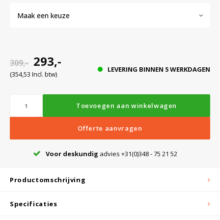
Maak een keuze
Bloedbank koelkasten
Kaas stremsel vriezers
Benodigdheden
Droogkasten
293,-
309,-
Koelkast accessoires
Onderdelen en accessoires
Afzuigapparatuur
Warmtekasten
LEVERING BINNEN 5 WERKDAGEN
(354,53 Incl. btw)
Transport koel- en vriesboxen
Stellingen
Toevoegen aan winkelwagen
Hypothermiekasten
Offerte aanvragen
Voor deskundig
advies +31(0)348 - 75 21 52
Moedermelk koelkasten
Productomschrijving
Chromatografiekoelkasten
Specificaties