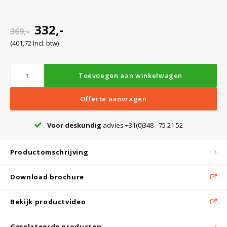
Witgoed koelkasten
332,-
369,-
Richtlijnen
(401,72 Incl. btw)
Toevoegen aan winkelwagen
Offerte aanvragen
Voor deskundig
advies +31(0)348 - 75 21 52
Productomschrijving
Download brochure
Bekijk productvideo
Gerelateerde producten