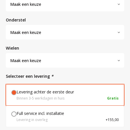
Maak een keuze
Bloedbank koelkasten
Kaas stremsel vriezers
Benodigdheden
Droogkasten
onderstel
Maak een keuze
Koelkast accessoires
Onderdelen en accessoires
Afzuigapparatuur
Warmtekasten
wielen
Transport koel- en vriesboxen
Stellingen
Maak een keuze
Hypothermiekasten
Selecteer een levering
*
Levering achter de eerste deur
Moedermelk koelkasten
Binnen 3-5 werkdagen in huis
Gratis
Chromatografiekoelkasten
Full service incl. installatie
Levering in overleg
+155,00