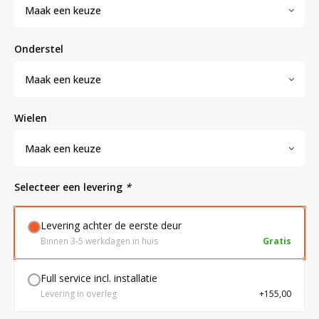
Maak een keuze
Bloedbank koelkasten
Kaas stremsel vriezers
Benodigdheden
Droogkasten
onderstel
Maak een keuze
Koelkast accessoires
Onderdelen en accessoires
Afzuigapparatuur
Warmtekasten
wielen
Transport koel- en vriesboxen
Stellingen
Maak een keuze
Hypothermiekasten
Selecteer een levering
*
Levering achter de eerste deur
Moedermelk koelkasten
Binnen 3-5 werkdagen in huis
Gratis
Chromatografiekoelkasten
Full service incl. installatie
Levering in overleg
+155,00