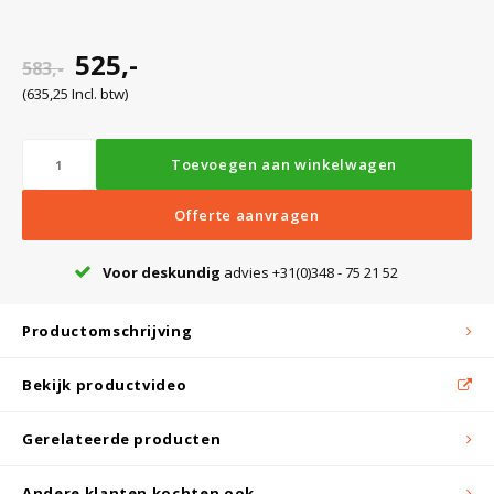
Witgoed koelkasten
525,-
583,-
Richtlijnen
(635,25 Incl. btw)
Toevoegen aan winkelwagen
Offerte aanvragen
Voor deskundig
advies +31(0)348 - 75 21 52
Productomschrijving
Bekijk productvideo
Gerelateerde producten
Andere klanten kochten ook