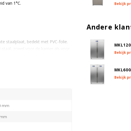
id van 1°C.
Bekijk p
Andere klan
nkte staalplaat, bedekt met PVC-folie.
MKL120
j staal, zowel voor de kamer als voor
Bekijk p
MKL600
Bekijk p
egen door injectie van CFK-vrij
ehoud en energiebesparing.
0 mm
ing aan vier zijden voor perfecte
 mm
lot.