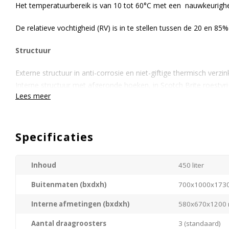
Het temperatuurbereik is van 10 tot 60°C met een nauwkeurighe
De relatieve vochtigheid (RV) is in te stellen tussen de 20 en 85%
Structuur
Externe structuur in anti-corrosie en niet-giftige thermisch verzi
Interne structuur met afgeronde hoeken, in Scotch Brite roestvri
Lees meer
de planken.
Isolatie
Specificaties
Isolatiedikte van 60 mm aan alle zijden van de constructie, verkr
polyurethaanschuim met hoge dichtheid voor optimaal productb
Inhoud
450 liter
Deur
Buitenmaten (bxdxh)
700x1000x173
Zelfsluitende massieve deur met verwisselbare magnetische pakk
Interne afmetingen (bxdxh)
580x670x1200
sluiting. Rechter scharnier (linker scharnier op aanvraag). Sleutels
Aantal draagroosters
3 (standaard)