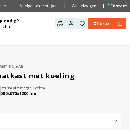
den
|
Veelgestelde vragen
|
Winkelwagen
|
Contact
p nodig?
Offerte
rt chat
ANTIE 2 JAAR
atkast met koeling
Interne afmetingen (bxdxh)
580x670x1200 mm
: