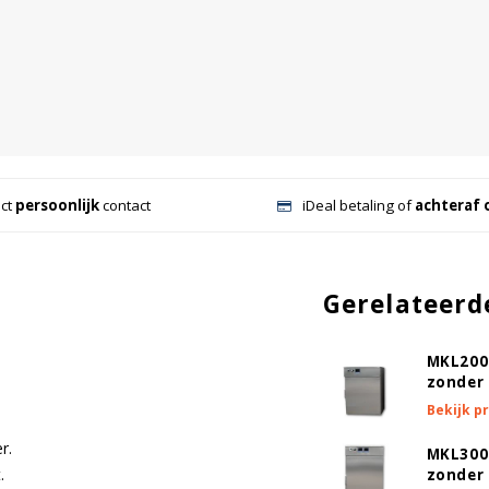
ect
persoonlijk
contact
iDeal betaling of
achteraf 
Gerelateerd
MKL200
zonder 
Bekijk p
r.
MKL300
.
zonder 