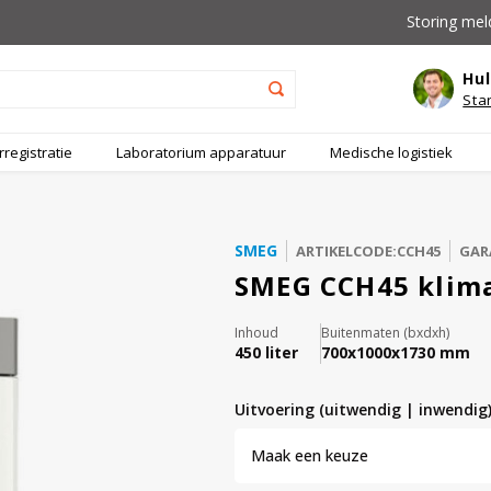
Storing mel
Hul
Sta
registratie
Laboratorium apparatuur
Medische logistiek
SMEG
ARTIKELCODE:CCH45
GAR
SMEG CCH45 klima
Inhoud
Buitenmaten (bxdxh)
450 liter
700x1000x1730 mm
uitvoering (uitwendig | inwendig)
Maak een keuze