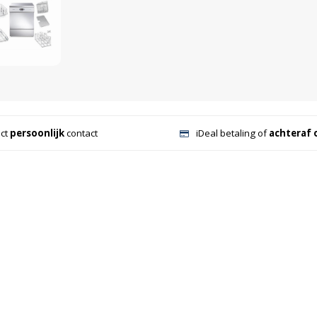
ect
persoonlijk
contact
iDeal betaling of
achteraf 