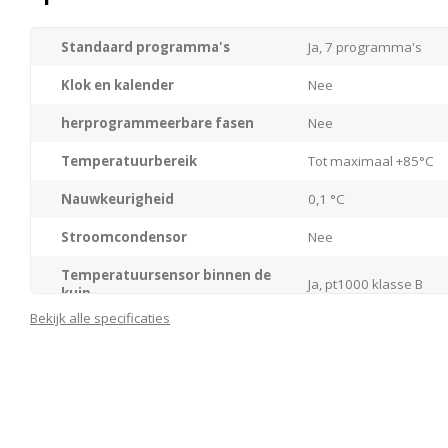
Standaard programma's
Ja, 7 programma's
Klok en kalender
Nee
herprogrammeerbare fasen
Nee
Temperatuurbereik
Tot maximaal +85°C
Nauwkeurigheid
0,1 °C
Stroomcondensor
Nee
Temperatuursensor binnen de
Ja, pt1000 klasse B
kuip
Bekijk alle specificaties
Bediening
Elektronische micropr
Display
2 cijfers
Doseersysteem
1 poederdispenser, 1 
reinigingsmiddel
neutralisator