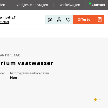
den
|
Veelgestelde vragen
|
Winkelwagen
|
Contact
p nodig?
Offerte
rt chat
ANTIE 1 JAAR
orium vaatwasser
nder
herprogrammeerbare fasen
Nee
1