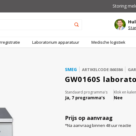
Storing mel
Hul
Sta
registratie
Laboratorium apparatuur
Medische logistiek
SMEG
ARTIKELCODE:860386
GAR
GW0160S laborat
Standaard programma's
Klok en kale
Ja, 7 programma's
Nee
Prijs op aanvraag
*Na aanvraag binnen 48 uur reactie