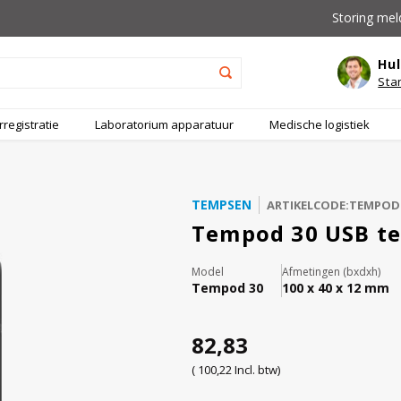
Storing mel
Hul
Sta
registratie
Laboratorium apparatuur
Medische logistiek
TEMPSEN
ARTIKELCODE:TEMPOD
Tempod 30 USB te
Model
Afmetingen (bxdxh)
Tempod 30
100 x 40 x 12 mm
82,83
( 100,22 Incl. btw)