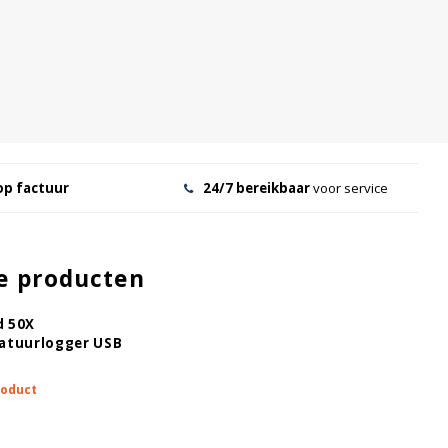
op factuur
24/7 bereikbaar
voor service
e producten
 50X
atuurlogger USB
roduct