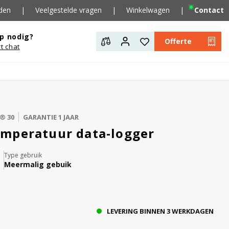
den
|
Veelgestelde vragen
|
Winkelwagen
|
Contact
p nodig?
Offerte
rt chat
® 30
GARANTIE 1 JAAR
mperatuur data-logger
Type gebruik
Meermalig gebuik
LEVERING BINNEN 3 WERKDAGEN