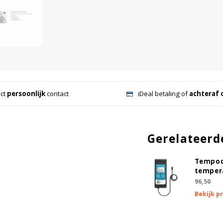
ect
persoonlijk
contact
iDeal betaling of
achteraf 
Gerelateerd
Tempod
temper
96,50
Bekijk p