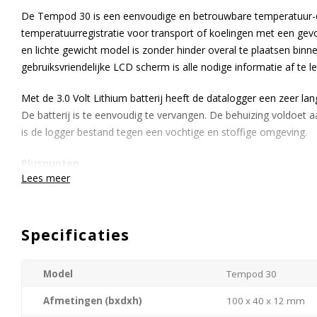
De Tempod 30 is een eenvoudige en betrouwbare temperatuur-d
temperatuurregistratie voor transport of koelingen met een ge
en lichte gewicht model is zonder hinder overal te plaatsen binne
gebruiksvriendelijke LCD scherm is alle nodige informatie af te l
Met de 3.0 Volt Lithium batterij heeft de datalogger een zeer l
De batterij is te eenvoudig te vervangen. De behuizing voldoet
is de logger bestand tegen een vochtige en stoffige omgeving.
Pluspunten
Lees meer
5 verschillende hoge- en lage alarmgrenzen in te stellen.
Geheugencapaciteit tot 5.400 meetwaarden.
Software Tempcentre is kosteloos te downloaden, de softwa
Specificaties
3-punt kalibratie, door deze nauwkeurige kalibratie is de l
Uitlezing
Model
Tempod 30
De gebruiksvriendelijke Tempod 30 is uit te lezen door middel va
Afmetingen (bxdxh)
100 x 40 x 12 mm
meetwaarden via een PDF bestand te downloaden (Windows 7 / 8 