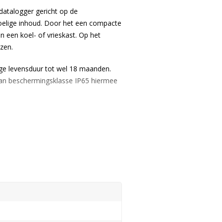
atalogger gericht op de
voelige inhoud. Door het een compacte
n een koel- of vrieskast. Op het
ezen.
ange levensduur tot wel 18 maanden.
 aan beschermingsklasse IP65 hiermee
re is niet vereist.
ogger uiterst betrouwbaar.
n de USB aansluiting. Hiermee zijn de
/ 10 vereist). Het grote voordeel