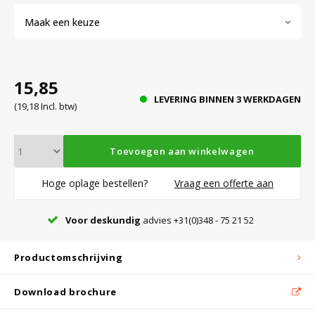
Maak een keuze
Bloedbank koelkasten
Kaas stremsel vriezers
Benodigdheden
Droogkasten
15,85
Koelkast accessoires
Onderdelen en accessoires
Afzuigapparatuur
Warmtekasten
LEVERING BINNEN 3 WERKDAGEN
(19,18 Incl. btw)
Transport koel- en vriesboxen
Stellingen
Toevoegen aan winkelwagen
Hypothermiekasten
Hoge oplage bestellen?
Vraag een offerte aan
Voor deskundig
advies +31(0)348 - 75 21 52
Moedermelk koelkasten
Productomschrijving
Chromatografiekoelkasten
Download brochure