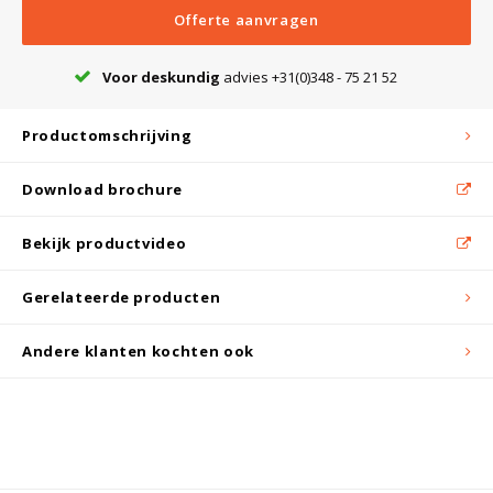
Offerte aanvragen
Bloedbank koelkasten
Kaas stremsel vriezers
Benodigdheden
Droogkasten
Voor deskundig
advies +31(0)348 - 75 21 52
Productomschrijving
Koelkast accessoires
Onderdelen en accessoires
Afzuigapparatuur
Warmtekasten
Download brochure
Transport koel- en vriesboxen
Stellingen
Bekijk productvideo
Hypothermiekasten
Gerelateerde producten
Andere klanten kochten ook
Moedermelk koelkasten
Chromatografiekoelkasten