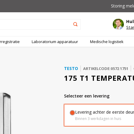
Storing mel
Hul
Sta
registratie
Laboratorium apparatuur
Medische logistiek
TESTO
ARTIKELCODE:0572 1751
175 T1 TEMPERA
Selecteer een levering
Levering achter de eerste deu
Binnen 3 werkdagen in huis