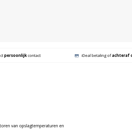
ect
persoonlijk
contact
iDeal betaling of
achteraf 
itoren van opslagtemperaturen en