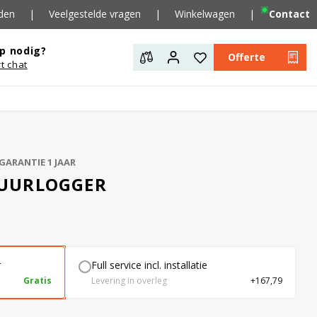
den
|
Veelgestelde vragen
|
Winkelwagen
|
Contact
p nodig?
Offerte
rt chat
GARANTIE 1 JAAR
TUURLOGGER
r
Full service incl. installatie
Gratis
Levering in overleg
+167,79