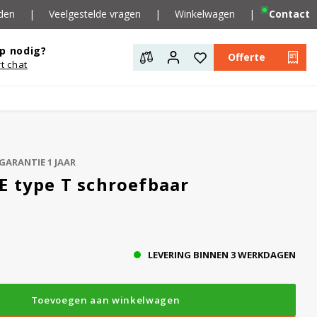
den
|
Veelgestelde vragen
|
Winkelwagen
|
Contact
p nodig?
Offerte
rt chat
GARANTIE 1 JAAR
E type T schroefbaar
LEVERING BINNEN 3 WERKDAGEN
Toevoegen aan winkelwagen