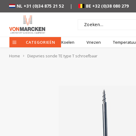
NL +31 (0)34 875 21 52
|
BE +32 (0)38 080 279
CATEGORIEËN
Koelen
Vriezen
Temperatuur
Home
Diepvries sonde TE type T schroefbaar