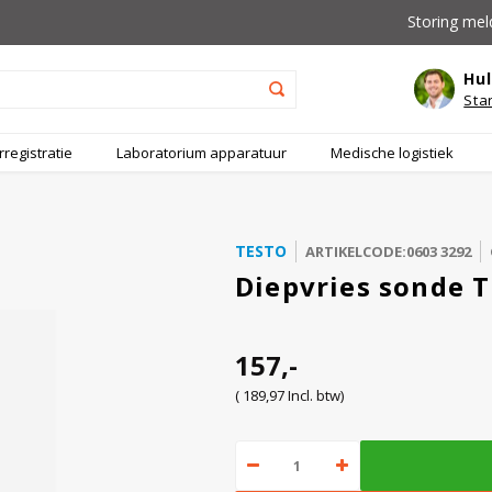
Storing mel
Hul
Sta
registratie
Laboratorium apparatuur
Medische logistiek
TESTO
ARTIKELCODE:0603 3292
Diepvries sonde T
157,-
( 189,97 Incl. btw)