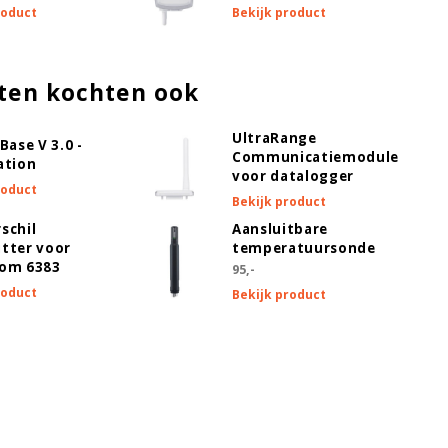
roduct
Bekijk product
ten kochten ook
UltraRange
Base V 3.0 -
Communicatiemodule
ation
voor datalogger
roduct
Bekijk product
schil
Aansluitbare
tter voor
temperatuursonde
oom 6383
95,-
roduct
Bekijk product