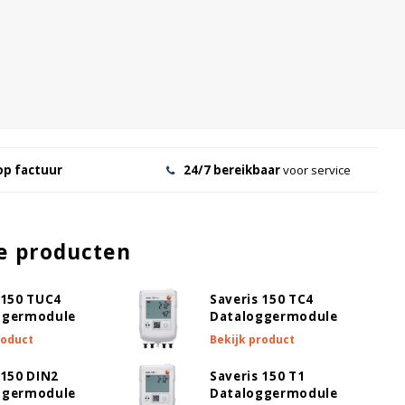
op factuur
24/7 bereikbaar
voor service
e producten
 150 TUC4
Saveris 150 TC4
ggermodule
Dataloggermodule
roduct
Bekijk product
 150 DIN2
Saveris 150 T1
ggermodule
Dataloggermodule