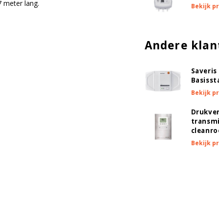
 meter lang.
Bekijk p
Andere klan
Saveris 
Basisst
Bekijk p
Drukver
transmi
cleanr
Bekijk p