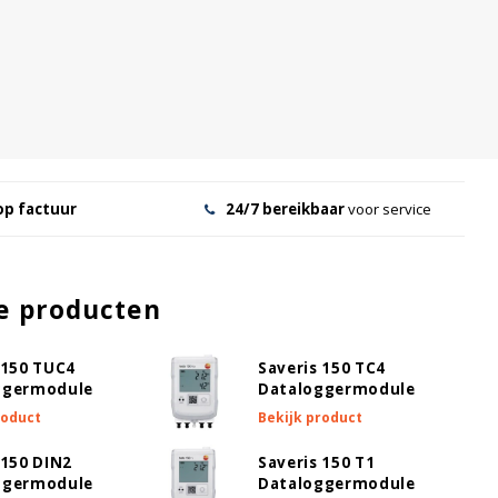
op factuur
24/7 bereikbaar
voor service
e producten
 150 TUC4
Saveris 150 TC4
ggermodule
Dataloggermodule
roduct
Bekijk product
 150 DIN2
Saveris 150 T1
ggermodule
Dataloggermodule