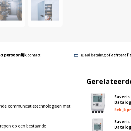
ect
persoonlijk
contact
iDeal betaling of
achteraf 
Gerelateerd
Saveris
Datalo
lende communicatietechnologieën met
Bekijk p
Saveris
grepen op een bestaande
Datalo