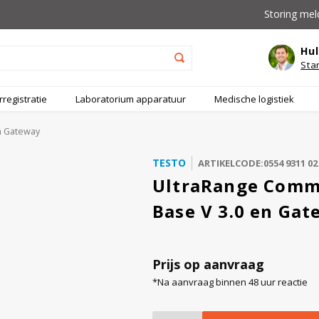
Storing mel
Hul
Sta
registratie
Laboratorium apparatuur
Medische logistiek
n Gateway
TESTO
ARTIKELCODE:0554 9311 02
UltraRange Commu
Base V 3.0 en Ga
Prijs op aanvraag
*Na aanvraag binnen 48 uur reactie