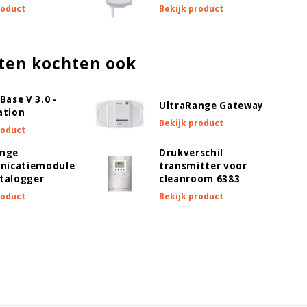
roduct
Bekijk product
ten kochten ook
Base V 3.0 -
UltraRange Gateway
ation
Bekijk product
roduct
ange
Drukverschil
icatiemodule
transmitter voor
talogger
cleanroom 6383
roduct
Bekijk product