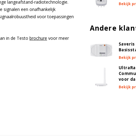
ange langeafstand-radiotechnologie.
Bekijk p
re signalen een onafhankelijk
signaalrobuustheid voor toepassingen
Andere klan
dan in de Testo
brochure
voor meer
Saveris 
Basisst
Bekijk p
UltraR
Commun
voor da
Bekijk p