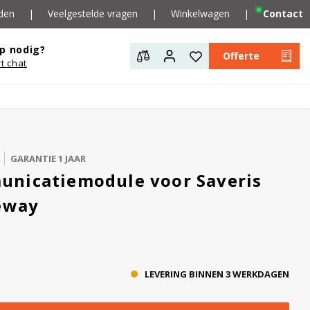
den
|
Veelgestelde vragen
|
Winkelwagen
|
Contact
p nodig?
Offerte
rt chat
GARANTIE 1 JAAR
nicatiemodule voor Saveris
teway
LEVERING BINNEN 3 WERKDAGEN