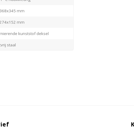
368x345 mm
274x152 mm
nierende kunststof deksel
vrij staal
ronisch, tiptoets
' LCD scherm
)
ief
ilogram