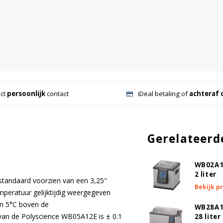
ect
persoonlijk
contact
iDeal betaling of
achteraf 
Gerelateerd
WB02A1
2 liter
standaard voorzien van een 3,25"
Bekijk p
peratuur gelijktijdig weergegeven
an 5°C boven de
WB28A1
van de Polyscience WB05A12E is ± 0.1
28 liter