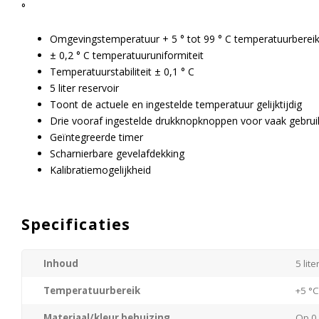
°
Omgevingstemperatuur + 5 ° tot 99 ° C temperatuurberei
± 0,2 ° C temperatuuruniformiteit
Temperatuurstabiliteit ± 0,1 ° C
5 liter reservoir
Toont de actuele en ingestelde temperatuur gelijktijdig
Drie vooraf ingestelde drukknopknoppen voor vaak gebru
Geïntegreerde timer
Scharnierbare gevelafdekking
Kalibratiemogelijkheid
Specificaties
Inhoud
5 lite
Temperatuurbereik
+5 °C
Materiaal/kleur behuizing
Op 0