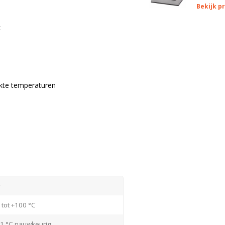
Bekijk p
k
ikte temperaturen
r
 tot +100 °C
,1 °C nauwkeurig