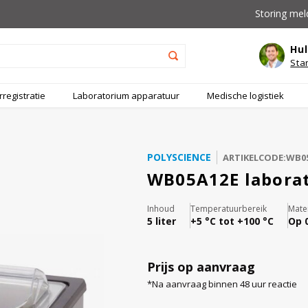
Storing mel
Hul
Sta
registratie
Laboratorium apparatuur
Medische logistiek
POLYSCIENCE
ARTIKELCODE:WB0
WB05A12E laborat
Inhoud
Temperatuurbereik
Mater
5 liter
+5 °C tot +100 °C
Op 
Prijs op aanvraag
*Na aanvraag binnen 48 uur reactie