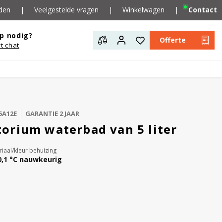
den
|
Veelgestelde vragen
|
Winkelwagen
|
Contact
p nodig?
Offerte
rt chat
5A12E
GARANTIE 2 JAAR
orium waterbad van 5 liter
iaal/kleur behuizing
0,1 °C nauwkeurig