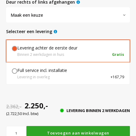
deur rechts of links afgehangen
Maak een keuze
Bloedbank koelkasten
Kaas stremsel vriezers
Benodigdheden
Droogkasten
Selecteer een levering
Koelkast accessoires
Onderdelen en accessoires
Afzuigapparatuur
Warmtekasten
Levering achter de eerste deur
Binnen 2 werkdagen in huis
Gratis
Transport koel- en vriesboxen
Stellingen
Full service incl. installatie
Levering in overleg
+167,79
Hypothermiekasten
Moedermelk koelkasten
2.250,-
2.362,-
LEVERING BINNEN 2 WERKDAGEN
(2.722,50 Incl. btw)
Chromatografiekoelkasten
Toevoegen aan winkelwagen