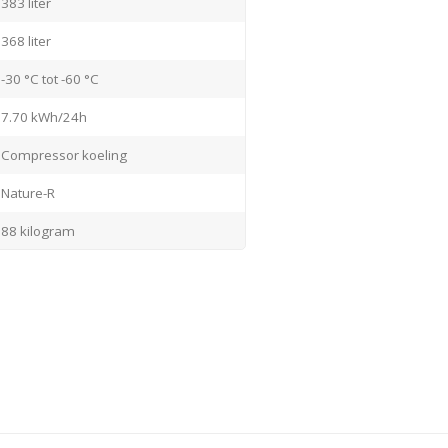
383 liter
368 liter
-30 °C tot -60 °C
7.70 kWh/24h
Compressor koeling
Nature-R
88 kilogram
1560x695x890 mm
Roestvrijstaal / wit
Gesloten
-
Elektronisch