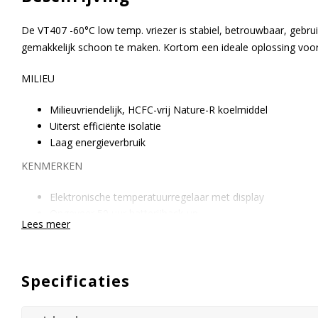
De VT407 -60°C low temp. vriezer is stabiel, betrouwbaar, gebruiks
gemakkelijk schoon te maken. Kortom een ideale oplossing voor 
MILIEU
Milieuvriendelijk, HCFC-vrij Nature-R koelmiddel
Uiterst efficiënte isolatie
Laag energieverbruik
KENMERKEN
Elektronische temperatuurregelaar met display
Ongeveer 50 uur batterijback-up
Lees meer
Interne temperatuur sensor
Voorbereid voor externe registratie apparatuur d.m.v. sen
Hoogwaardige wielen voor expliciete beweegbaarheid
Specificaties
Geïntegreerd slot om ongewenste toegang te voorkomen
Alarm hoge / lage temperatuur (zowel visueel als akoestis