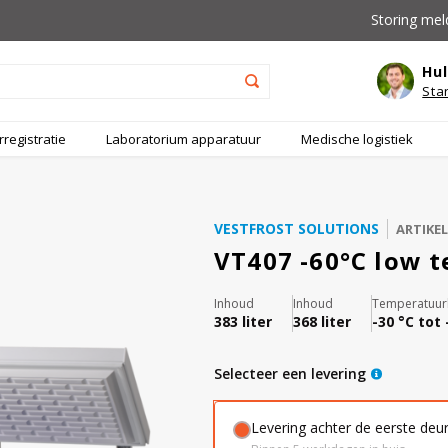
Storing mel
Hul
Sta
registratie
Laboratorium apparatuur
Medische logistiek
VESTFROST SOLUTIONS
ARTIKE
VT407 -60°C low 
Inhoud
Inhoud
Temperatuur
383 liter
368 liter
-30 °C tot 
Selecteer een levering
Levering achter de eerste deu