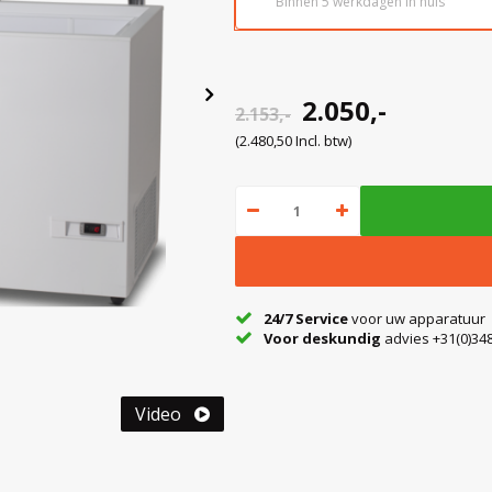
Binnen 5 werkdagen in huis
2.050,-
2.153,-
(2.480,50 Incl. btw)
24/7 Service
voor uw apparatuur
Voor deskundig
advies +31(0)348
Video