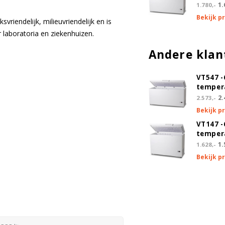
1.
1.780,-
Bekijk p
vriendelijk, milieuvriendelijk en is
laboratoria en ziekenhuizen.
Andere klan
VT547 -
tempera
2.
2.573,-
Bekijk p
VT147 -
tempera
1.
1.628,-
Bekijk p
sor doorvoer
ch alarm)