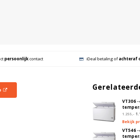
ect
persoonlijk
contact
iDeal betaling of
achteraf 
Gerelateerd
o
VT306 -
tempera
1.
1.255,-
Bekijk p
VT546 -
tempera