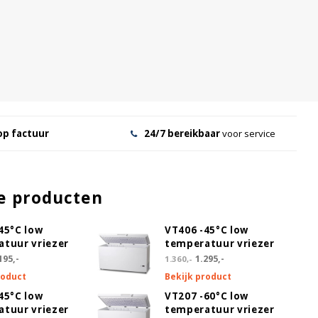
op factuur
24/7 bereikbaar
voor service
e producten
45°C low
VT406 -45°C low
tuur vriezer
temperatuur vriezer
195,-
1.295,-
1.360,-
roduct
Bekijk product
45°C low
VT207 -60°C low
tuur vriezer
temperatuur vriezer