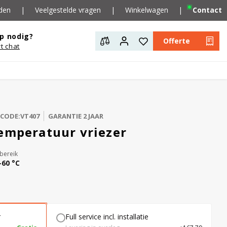
den
|
Veelgestelde vragen
|
Winkelwagen
|
Contact
p nodig?
Offerte
rt chat
LCODE:VT407
GARANTIE 2 JAAR
temperatuur vriezer
bereik
-60 °C
r
Full service incl. installatie