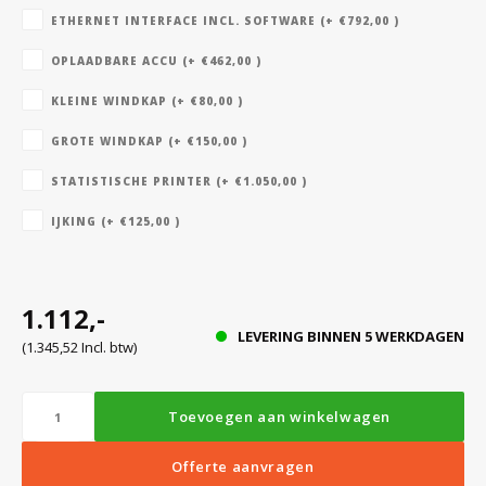
ETHERNET INTERFACE INCL. SOFTWARE (+ €792,00 )
OPLAADBARE ACCU (+ €462,00 )
Bloedbank koelkasten
Kaas stremsel vriezers
Benodigdheden
Droogkasten
KLEINE WINDKAP (+ €80,00 )
Koelkast accessoires
Onderdelen en accessoires
Afzuigapparatuur
Warmtekasten
GROTE WINDKAP (+ €150,00 )
STATISTISCHE PRINTER (+ €1.050,00 )
Transport koel- en vriesboxen
Stellingen
IJKING (+ €125,00 )
Hypothermiekasten
1.112,-
LEVERING BINNEN 5 WERKDAGEN
(1.345,52 Incl. btw)
Moedermelk koelkasten
Toevoegen aan winkelwagen
Chromatografiekoelkasten
Offerte aanvragen