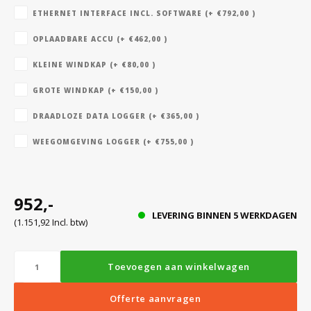
ETHERNET INTERFACE INCL. SOFTWARE (+ €792,00 )
OPLAADBARE ACCU (+ €462,00 )
Bloedbank koelkasten
Kaas stremsel vriezers
Benodigdheden
Droogkasten
KLEINE WINDKAP (+ €80,00 )
Koelkast accessoires
Onderdelen en accessoires
Afzuigapparatuur
Warmtekasten
GROTE WINDKAP (+ €150,00 )
DRAADLOZE DATA LOGGER (+ €365,00 )
Transport koel- en vriesboxen
Stellingen
WEEGOMGEVING LOGGER (+ €755,00 )
Hypothermiekasten
952,-
LEVERING BINNEN 5 WERKDAGEN
(1.151,92 Incl. btw)
Moedermelk koelkasten
Toevoegen aan winkelwagen
Chromatografiekoelkasten
Offerte aanvragen