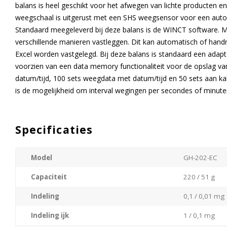
balans is heel geschikt voor het afwegen van lichte producten en
weegschaal is uitgerust met een SHS weegsensor voor een autom
Standaard meegeleverd bij deze balans is de WINCT software. 
verschillende manieren vastleggen. Dit kan automatisch of hand
Excel worden vastgelegd. Bij deze balans is standaard een adapt
voorzien van een data memory functionaliteit voor de opslag v
datum/tijd, 100 sets weegdata met datum/tijd en 50 sets aan kal
is de mogelijkheid om interval wegingen per secondes of minute
Specificaties
Model
GH-202-EC
Capaciteit
220 / 51 g
Indeling
0,1 / 0,01 mg
Indeling ijk
1 / 0,1 mg