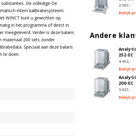
 substanties. De volledige De
2.507,-
atisch intern kalibratiesysteem.
Bekijk p
Met WINCT kunt u gewichten op
matig in het programma of direct in
er meegeleverd. Verder is deze balans
Andere klan
an maximaal 200 sets zonder
ibratiedata. Speciaal aan deze balans
Analyti
n te doen.
252-EC
4.412,-
Bekijk p
Analyti
200-EC
3.027,-
Bekijk p