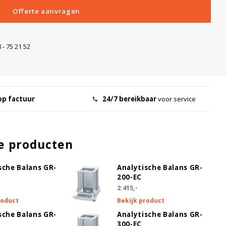
Offerte aanvragen
 - 75 21 52
op factuur
24/7 bereikbaar
voor service
e producten
sche Balans GR-
Analytische Balans GR-
200-EC
2.415,-
roduct
Bekijk product
sche Balans GR-
Analytische Balans GR-
300-EC