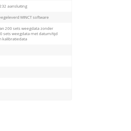
232 aansluiting
egeleverd WINCT software
van 200 sets weegdata zonder
00 sets weegdata met datum/tijd
n kalibratiedata