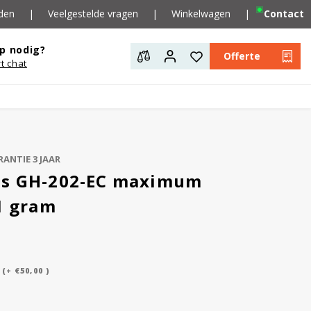
den
|
Veelgestelde vragen
|
Winkelwagen
|
Contact
p nodig?
Offerte
rt chat
ANTIE 3 JAAR
ns GH-202-EC maximum
51 gram
(+ €50,00 )