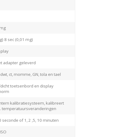
 mg
g) 8 sec (0,01 mg)
splay
t adapter geleverd
, dwt, ct, momme, GN, tola en tael
fdicht toetsenbord en display
 norm
ntern kalibratiesysteem, kalibreert
o.a. temperatuursveranderingen
30 seconde of 1, 2 ,5, 10 minuten
 ISO