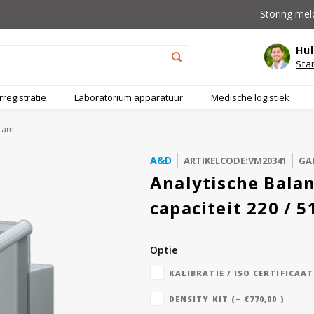
Storing mel
Hul
Sta
registratie
Laboratorium apparatuur
Medische logistiek
gram
A&D
ARTIKELCODE:VM20341
GAR
Analytische Bala
capaciteit 220 / 
Optie
KALIBRATIE / ISO CERTIFICAAT 
DENSITY KIT (+ €770,00 )