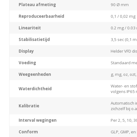
Plateau afmeting
90 Ø mm
Reproduceerbaarheid
0,1 / 0,02 mg
Lineariteit
0.2 mg / 0.03
Stabilisatietijd
3,5 sec (0,1 m
Display
Helder VFD di
Voeding
Standaard me
Weegeenheden
g, mg, oz, ozt
Water- en sto
Waterdichtheid
volgens IP65
Automatisch i
Kalibratie
zichzelf bij 
Interval wegingen
Per 2, 5, 10, 
Conform
GLP, GMP, en