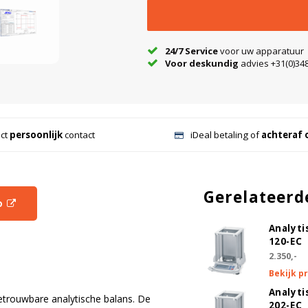
24/7 Service
voor uw apparatuur
Voor deskundig
advies +31(0)348
ect
persoonlijk
contact
iDeal betaling of
achteraf 
Gerelateerd
o
Analyti
120-EC
2.350,-
Bekijk p
Analyti
trouwbare analytische balans. De
202-EC