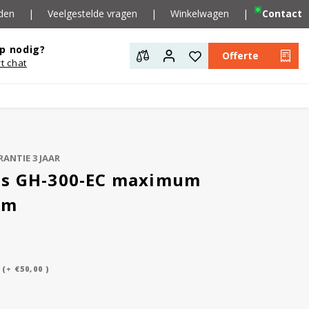
den
|
Veelgestelde vragen
|
Winkelwagen
|
Contact
p nodig?
Offerte
rt chat
ANTIE 3 JAAR
ns GH-300-EC maximum
am
(+ €50,00 )