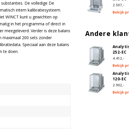
 substanties. De volledige De
2.507,-
atisch intern kalibratiesysteem.
Bekijk p
Met WINCT kunt u gewichten op
matig in het programma of direct in
er meegeleverd. Verder is deze balans
Andere klan
an maximaal 200 sets zonder
ibratiedata. Speciaal aan deze balans
Analyti
n te doen.
252-EC
4.412,-
Bekijk p
Analyti
120-EC
2.902,-
Bekijk p