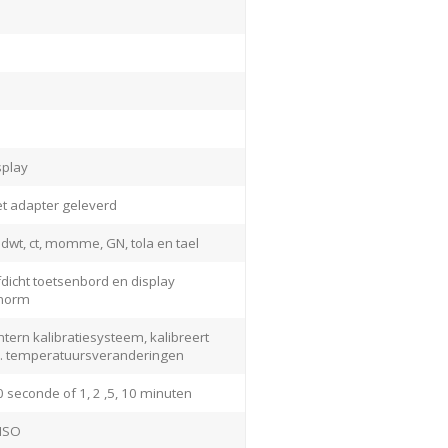
splay
t adapter geleverd
, dwt, ct, momme, GN, tola en tael
fdicht toetsenbord en display
 norm
ntern kalibratiesysteem, kalibreert
o.a. temperatuursveranderingen
30 seconde of 1, 2 ,5, 10 minuten
 ISO