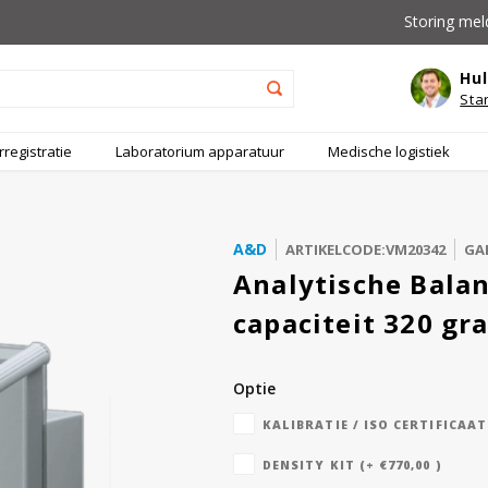
Storing mel
Hul
Sta
registratie
Laboratorium apparatuur
Medische logistiek
A&D
ARTIKELCODE:VM20342
GAR
Analytische Bala
capaciteit 320 gr
Optie
KALIBRATIE / ISO CERTIFICAAT 
DENSITY KIT (+ €770,00 )