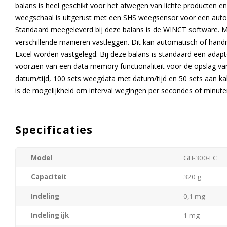
balans is heel geschikt voor het afwegen van lichte producten en
weegschaal is uitgerust met een SHS weegsensor voor een autom
Standaard meegeleverd bij deze balans is de WINCT software. 
verschillende manieren vastleggen. Dit kan automatisch of hand
Excel worden vastgelegd. Bij deze balans is standaard een adapt
voorzien van een data memory functionaliteit voor de opslag v
datum/tijd, 100 sets weegdata met datum/tijd en 50 sets aan kal
is de mogelijkheid om interval wegingen per secondes of minute
Specificaties
Model
GH-300-EC
Capaciteit
320 g
Indeling
0,1 mg
Indeling ijk
1 mg