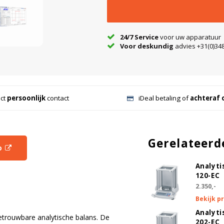
24/7 Service
voor uw apparatuur
Voor deskundig
advies +31(0)348
ect
persoonlijk
contact
iDeal betaling of
achteraf 
Gerelateerd
o
Analyti
120-EC
2.350,-
Bekijk p
Analyti
trouwbare analytische balans. De
202-EC