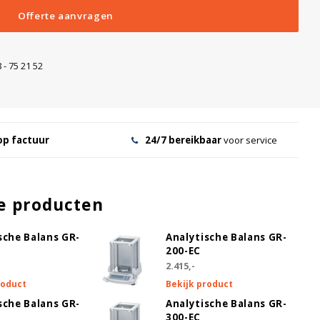
Offerte aanvragen
 - 75 21 52
op factuur
24/7 bereikbaar
voor service
e producten
sche Balans GR-
Analytische Balans GR-
200-EC
2.415,-
roduct
Bekijk product
sche Balans GR-
Analytische Balans GR-
300-EC