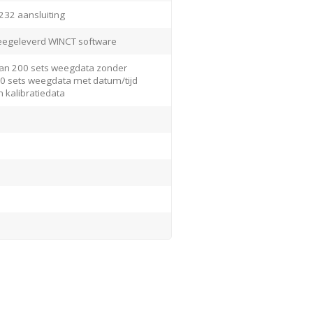
232 aansluiting
egeleverd WINCT software
van 200 sets weegdata zonder
00 sets weegdata met datum/tijd
n kalibratiedata