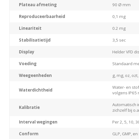
Plateau afmeting
90 Ø mm
Reproduceerbaarheid
0,1 mg
Lineariteit
0.2 mg
Stabilisatietijd
3,5 sec
Display
Helder VFD di
Voeding
Standaard me
Weegeenheden
g, mg, oz, ozt
Water- en sto
Waterdichtheid
volgens IP65
Automatisch i
Kalibratie
zichzelf bij 
Interval wegingen
Per 2, 5, 10, 
Conform
GLP, GMP, en