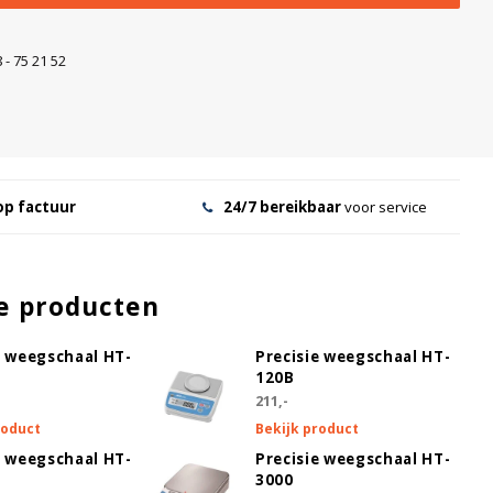
 - 75 21 52
op factuur
24/7 bereikbaar
voor service
e producten
e weegschaal HT-
Precisie weegschaal HT-
120B
211,-
roduct
Bekijk product
e weegschaal HT-
Precisie weegschaal HT-
3000