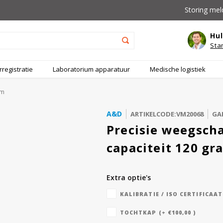
Storing mel
Hul
Sta
registratie
Laboratorium apparatuur
Medische logistiek
am
A&D
ARTIKELCODE:VM20068
GAR
Precisie weegsch
capaciteit 120 gr
Extra optie's
KALIBRATIE / ISO CERTIFICAAT 
TOCHTKAP (+ €100,00 )