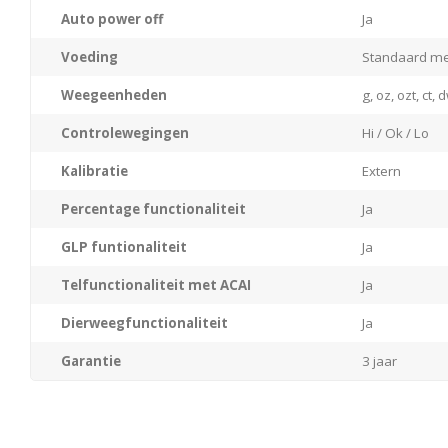
Auto power off
Ja
Voeding
Standaard me
Weegeenheden
g, oz, ozt, ct, 
Controlewegingen
Hi / Ok / Lo
Kalibratie
Extern
Percentage functionaliteit
Ja
GLP funtionaliteit
Ja
Telfunctionaliteit met ACAI
Ja
Dierweegfunctionaliteit
Ja
Garantie
3 jaar