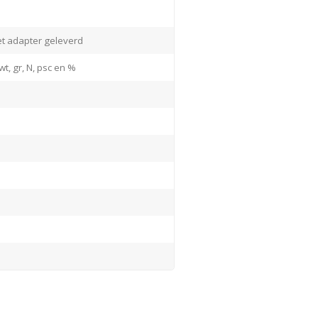
t adapter geleverd
dwt, gr, N, psc en %