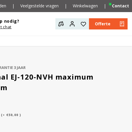
den
|
Veelgestelde vragen
|
Winkelwagen
|
Contact
p nodig?
Offerte
rt chat
ANTIE 3 JAAR
aal EJ-120-NVH maximum
am
(+ €50,00 )