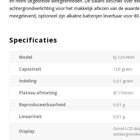
en heeft uitgebreide weegeenheden. De balans beschikt over ee
achtergrondverlichting voor het makkelijk aflezen van de waarde
meegeleverd, optioneel zijn alkaline batterijen leverbaar voor 8
Specificaties
Model
EJ-120-NVH
Capaciteit
120 gram
Indeling
0,01 gram
Plateau afmeting
Ø 110mm
Reproduceerbaarheid
0,01 g
Lineariteit
0,01 g
Groot LCD dis
Display
achtergrondve