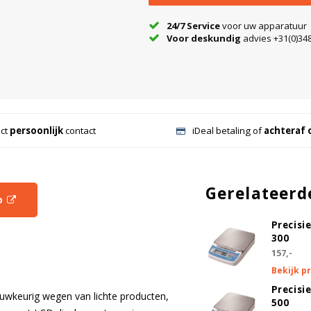
24/7 Service
voor uw apparatuur
Voor deskundig
advies +31(0)348
ect
persoonlijk
contact
iDeal betaling of
achteraf 
Gerelateerd
o
Precisi
300
157,-
Bekijk p
Precisi
uwkeurig wegen van lichte producten,
500