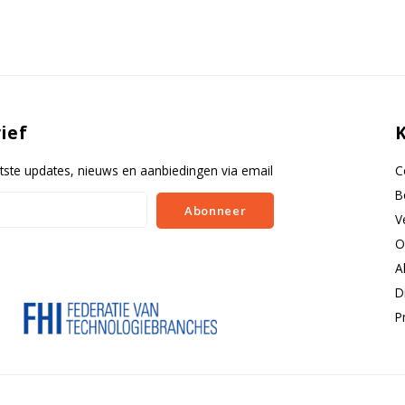
ief
tste updates, nieuws en aanbiedingen via email
C
B
Abonneer
V
O
A
D
P