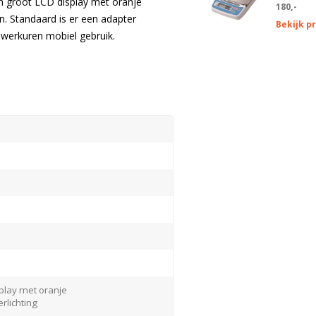
n groot LCD display met oranje
180,-
n. Standaard is er een adapter
Bekijk p
0 werkuren mobiel gebruik.
play met oranje
rlichting