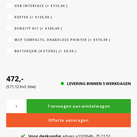
USB INTERFACE (+ €115,00 )
KOFFER (+ €135,00 )
Bloedbank koelkasten
Kaas stremsel vriezers
Benodigdheden
Droogkasten
DENSITY KIT (+ €105,00 )
Koelkast accessoires
Onderdelen en accessoires
Afzuigapparatuur
Warmtekasten
MCP COMPACTE, DRAADLOZE PRINTER (+ €575,00 )
BATTERIJEN (4 STUKS) (+ €8,50 )
Transport koel- en vriesboxen
Stellingen
472,-
Hypothermiekasten
LEVERING BINNEN 5 WERKDAGEN
(571,12 Incl. btw)
Moedermelk koelkasten
Toevoegen aan winkelwagen
Chromatografiekoelkasten
Offerte aanvragen
Voor deskundig
advies +31(0)348 - 75 21 52