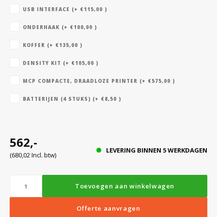
USB INTERFACE (+ €115,00 )
ONDERHAAK (+ €100,00 )
Bloedbank koelkasten
Kaas stremsel vriezers
Benodigdheden
Droogkasten
KOFFER (+ €135,00 )
Koelkast accessoires
Onderdelen en accessoires
Afzuigapparatuur
Warmtekasten
DENSITY KIT (+ €105,00 )
MCP COMPACTE, DRAADLOZE PRINTER (+ €575,00 )
Transport koel- en vriesboxen
Stellingen
BATTERIJEN (4 STUKS) (+ €8,50 )
Hypothermiekasten
562,-
LEVERING BINNEN 5 WERKDAGEN
(680,02 Incl. btw)
Moedermelk koelkasten
Toevoegen aan winkelwagen
Chromatografiekoelkasten
Offerte aanvragen