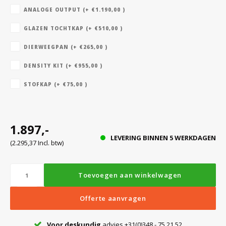
ANALOGE OUTPUT (+ €1.190,00 )
GLAZEN TOCHTKAP (+ €510,00 )
Bloedbank koelkasten
Kaas stremsel vriezers
Benodigdheden
Droogkasten
DIERWEEGPAN (+ €265,00 )
Koelkast accessoires
Onderdelen en accessoires
Afzuigapparatuur
Warmtekasten
DENSITY KIT (+ €955,00 )
STOFKAP (+ €75,00 )
Transport koel- en vriesboxen
Stellingen
1.897,-
Hypothermiekasten
LEVERING BINNEN 5 WERKDAGEN
(2.295,37 Incl. btw)
Moedermelk koelkasten
Toevoegen aan winkelwagen
Chromatografiekoelkasten
Offerte aanvragen
Voor deskundig
advies +31(0)348 - 75 21 52