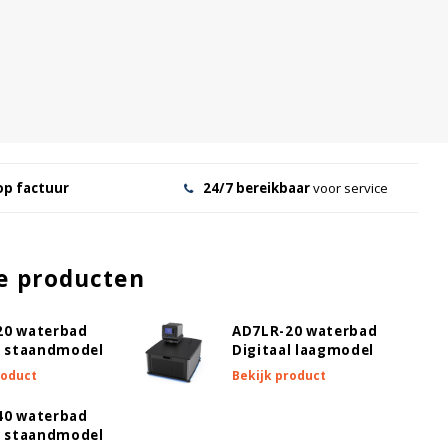
op factuur
24/7 bereikbaar
voor service
e producten
20 waterbad
AD7LR-20 waterbad
l staandmodel
Digitaal laagmodel
roduct
Bekijk product
40 waterbad
l staandmodel