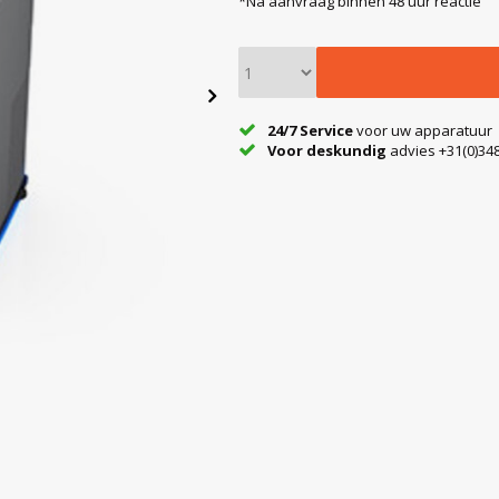
*Na aanvraag binnen 48 uur reactie
24/7 Service
voor uw apparatuur
Voor deskundig
advies +31(0)348