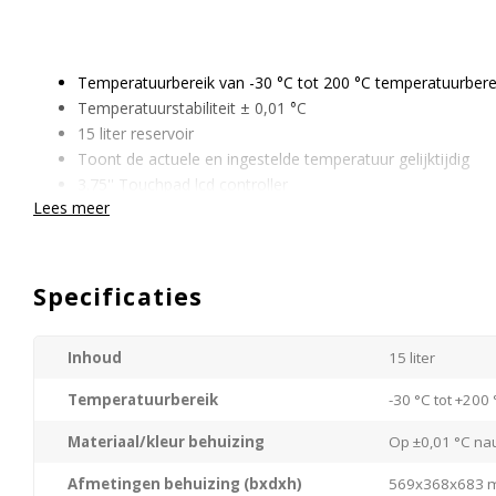
Temperatuurbereik van -30 °C tot 200 °C temperatuurbere
Temperatuurstabiliteit ± 0,01 °C
15 liter reservoir
Toont de actuele en ingestelde temperatuur gelijktijdig
3.75'' Touchpad lcd controller
Lees meer
Controller 180° draaibaar
1- punts Kalibratiemogelijkheid
Uitlezingsmogelijkheden: Internet, USB, RS232
Temperatuursensor doorvoer
Specificaties
Vloeistof circulatie door middel van een Druk/ Zuig pomp
Pomp met variabel toerental en externe circulatie mogeli
Inhoud
15 liter
Temperatuurregistratie tot 10 dagen
Bescherming tegen laag vloeistof niveau
Temperatuurbereik
-30 °C tot +200 
Reinigbaar luchtfilter
Materiaal/kleur behuizing
Op ±0,01 °C na
Vraag gerust een vrijblijvende offerte aan of neem contact met 
mogelijkheden.
Afmetingen behuizing (bxdxh)
569x368x683