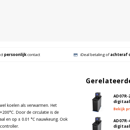
ect
persoonlijk
contact
iDeal betaling of
achteraf 
Gerelateerd
AD07R-
digitaa
el koelen als verwarmen. Het
Bekijk p
+200°C. Door de circulatie is de
aal en op ± 0.01 °C nauwkeurig. Ook
AD07R-
controller.
digitaa