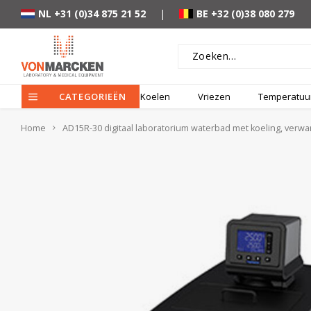
NL +31 (0)34 875 21 52
|
BE +32 (0)38 080 279
CATEGORIEËN
Koelen
Vriezen
Temperatuur
Home
AD15R-30 digitaal laboratorium waterbad met koeling, verwar