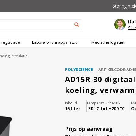
Storing mel
Hul
Sta
registratie
Laboratorium apparatuur
Medische logistiek
ming, circulatie
POLYSCIENCE
ARTIKELCODE:AD15
AD15R-30 digitaa
koeling, verwarmi
Inhoud
Temperatuurbereik
Ma
15 liter
-30 °C tot +200 °C
Op
Prijs op aanvraag