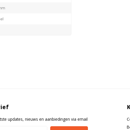
 mm
el
ouchpad controller (180° draaibaar)
ief
tste updates, nieuws en aanbiedingen via email
C
B