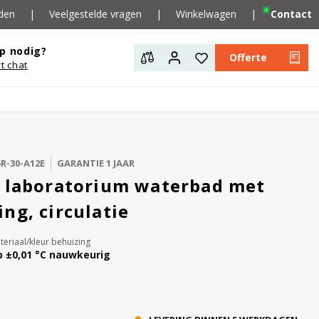
den
|
Veelgestelde vragen
|
Winkelwagen
|
Contact
p nodig?
Offerte
rt chat
R-30-A12E
GARANTIE 1 JAAR
l laboratorium waterbad met
ng, circulatie
teriaal/kleur behuizing
 ±0,01 °C nauwkeurig