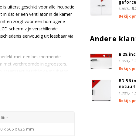
geforce
is uiterst geschikt voor alle incubatie
5.
5.937,-
 in dat er een ventilator in de kamer
Bekijk p
warmt en zorgt voor een homogene
 LCD scherm zijn verschillende
eschiedenis eenvoudig uit leesbaar via
Andere klan
B 28 in
g, bedekt met een beschermende
1.
1.353,-
ium met verchroomde inlegroosters.
Bekijk p
en. Daarnaast beschikt de incubator
veiligheids-glasdeur in geplaatst om
BD 56 i
. De nauwkeurige controller zorgt
natuurl
n afwijken. Zo is de Binder BF 56
1.
1.721,-
itte gevoelige media.
Bekijk p
 liter
0 x 565 x 625 mm