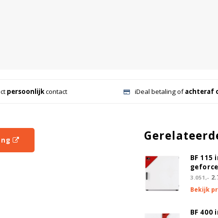
ect
persoonlijk
contact
iDeal betaling of
achteraf 
Gerelateerd
ing
BF 115 
geforce
2.
3.051,-
Bekijk p
BF 400 