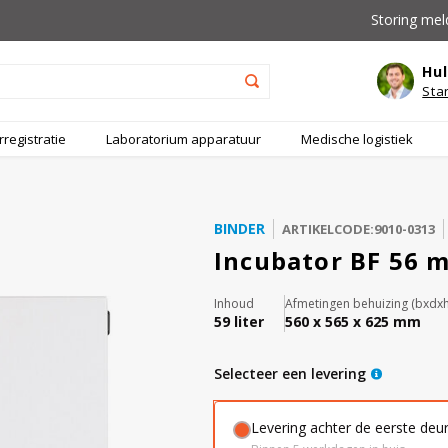
Storing mel
Hul
Sta
registratie
Laboratorium apparatuur
Medische logistiek
BINDER
ARTIKELCODE:9010-0313
Incubator BF 56 m
Inhoud
Afmetingen behuizing (bxdxh
59 liter
560 x 565 x 625 mm
Selecteer een levering
Levering achter de eerste deu