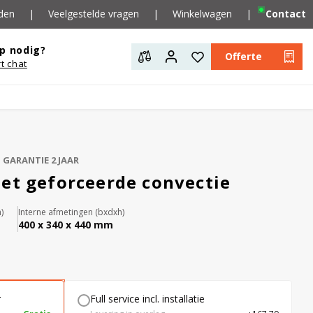
den
|
Veelgestelde vragen
|
Winkelwagen
|
Contact
p nodig?
Offerte
rt chat
GARANTIE 2 JAAR
et geforceerde convectie
)
Interne afmetingen (bxdxh)
400 x 340 x 440 mm
r
Full service incl. installatie