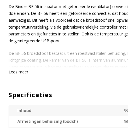
De Binder BF 56 incubator met geforceerde (ventilator) convectie 
doeleinden. De BF 56 heeft een geforceerde convectie, dat houdt
aanwezig is. Dit heeft als voordeel dat de broedstoof snel op
temperatuurverdeling. Via de gebruiksvriendelijke controller met
parameters en tijdfuncties in te stellen. Ook is de temperatuur g
de geïntegreerde USB-poort.
De BF 56 broedstoof bestaat uit een roestvaststalen behuizin
lichtgrijze coating. De kamer van de BF 56 is intern van alumin
Deze roosters zijn in hoogte verstelbaar en eenvoudig te reinig
Lees meer
over een desinfectie-routine op 100 °C. Ook is er een extra ESG 
de temperatuur tijdens het verwarmingsproces stabiel te houden
voor een stabiele temperatuur, deze kan niet meer dan 0,3 grade
Specificaties
perfect voor een veilige, stabiele incubatie voor organismen of h
VOORDELEN
Inhoud
59
Zeer goede temperatuurprecisie in tijd en ruimte
Afmetingen behuizing (bxdxh)
56
Hoge proceszekerheid