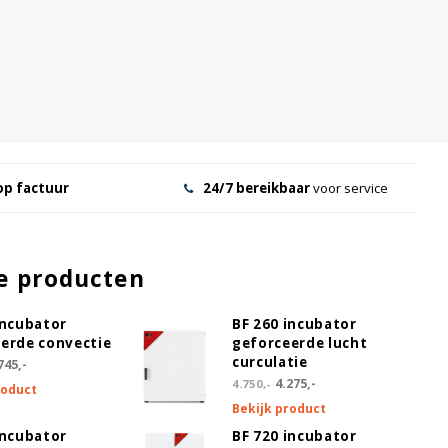
op factuur
24/7 bereikbaar
voor service
e producten
incubator
BF 260 incubator
erde convectie
geforceerde lucht
curculatie
745,-
4.275,-
4.750,-
roduct
Bekijk product
incubator
BF 720 incubator