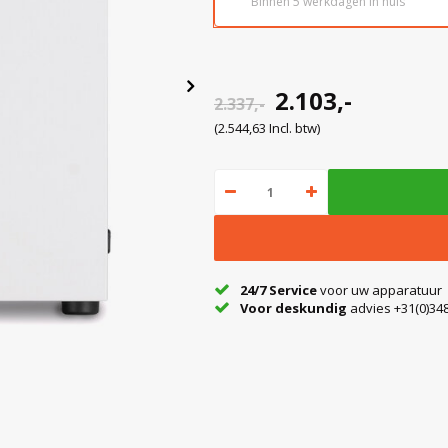
Binnen 5 werkdagen in huis
2.103,-
2.337,-
(2.544,63 Incl. btw)
24/7 Service
voor uw apparatuur
Voor deskundig
advies +31(0)348