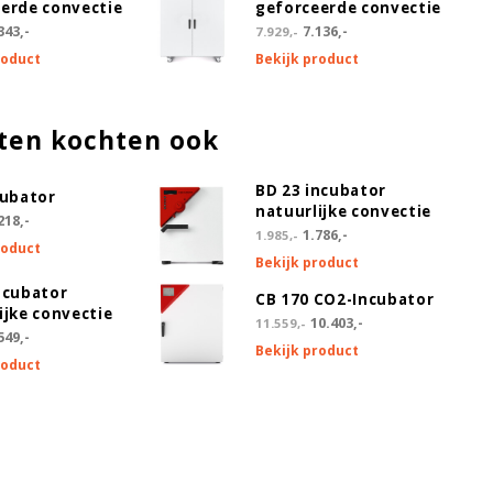
erde convectie
geforceerde convectie
343,-
7.136,-
7.929,-
roduct
Bekijk product
ten kochten ook
BD 23 incubator
cubator
natuurlijke convectie
218,-
1.786,-
1.985,-
roduct
Bekijk product
ncubator
CB 170 CO2-Incubator
ijke convectie
10.403,-
11.559,-
549,-
Bekijk product
roduct