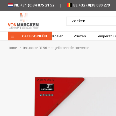
NL +31 (0)34 875 21 52
|
BE +32 (0)38 080 279
CATEGORIEËN
Koelen
Vriezen
Temperatuur
Home
Incubator BF 56 met geforceerde convectie