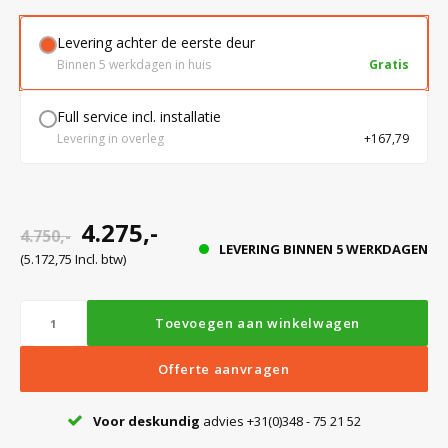
Levering achter de eerste deur
Bloedbank koelkasten
Kaas stremsel vriezers
Benodigdheden
Droogkasten
Binnen 5 werkdagen in huis
Gratis
Full service incl. installatie
Koelkast accessoires
Onderdelen en accessoires
Afzuigapparatuur
Warmtekasten
Levering in overleg
+167,79
Transport koel- en vriesboxen
Stellingen
4.275,-
4.750,-
LEVERING BINNEN 5 WERKDAGEN
Hypothermiekasten
(5.172,75 Incl. btw)
Moedermelk koelkasten
Toevoegen aan winkelwagen
Offerte aanvragen
Chromatografiekoelkasten
Voor deskundig
advies +31(0)348 - 75 21 52