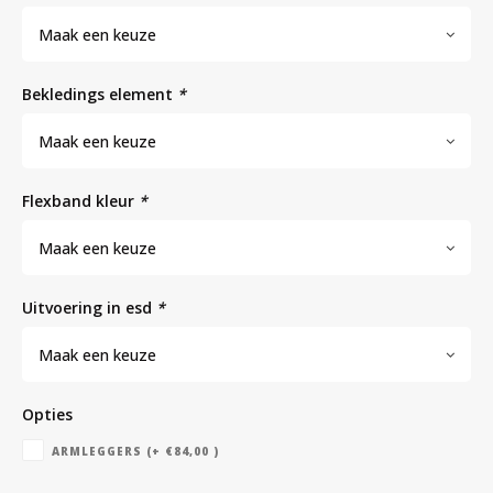
Maak een keuze
Bloedbank koelkasten
Kaas stremsel vriezers
Benodigdheden
Droogkasten
bekledings element
*
Koelkast accessoires
Onderdelen en accessoires
Afzuigapparatuur
Warmtekasten
Maak een keuze
flexband kleur
*
Transport koel- en vriesboxen
Stellingen
Maak een keuze
Hypothermiekasten
uitvoering in esd
*
Maak een keuze
Moedermelk koelkasten
Opties
Chromatografiekoelkasten
ARMLEGGERS (+ €84,00 )