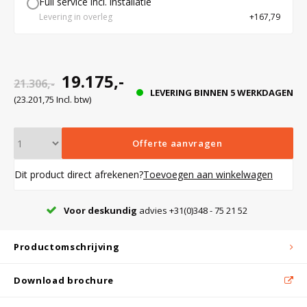
Full service incl. installatie
sanalyse
Levering in overleg
+167,79
d
Bloedbank koelkasten
Kaas stremsel vriezers
Benodigdheden
Droogkasten
lusief
19.175,-
21.306,-
Koelkast accessoires
Onderdelen en accessoires
Afzuigapparatuur
Warmtekasten
LEVERING BINNEN 5 WERKDAGEN
enstoppen
(23.201,75 Incl. btw)
Transport koel- en vriesboxen
Stellingen
met rem
Offerte aanvragen
deur van
Dit product direct afrekenen?
Toevoegen aan winkelwagen
Hypothermiekasten
sie door
Voor deskundig
advies +31(0)348 - 75 21 52
Moedermelk koelkasten
g
richting
Productomschrijving
t optisch
Chromatografiekoelkasten
uralarm
Download brochure