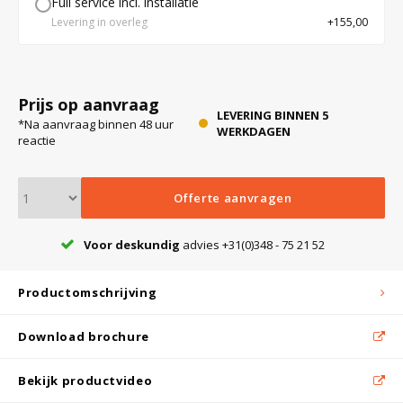
Full service incl. installatie
Levering in overleg
+155,00
enstoppen
Bloedbank koelkasten
Kaas stremsel vriezers
Benodigdheden
Droogkasten
r
Prijs op aanvraag
deur van
Koelkast accessoires
Onderdelen en accessoires
Afzuigapparatuur
Warmtekasten
LEVERING BINNEN 5
*Na aanvraag binnen 48 uur
WERKDAGEN
reactie
Transport koel- en vriesboxen
Stellingen
sie door
g
Offerte aanvragen
richting
Hypothermiekasten
t optisch
Voor deskundig
advies +31(0)348 - 75 21 52
uralarm
Moedermelk koelkasten
Productomschrijving
Download brochure
Chromatografiekoelkasten
Bekijk productvideo