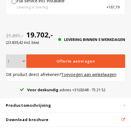
Full service incl. installatie
Levering in overleg
+167,79
enstoppen
Bloedbank koelkasten
Kaas stremsel vriezers
Benodigdheden
Droogkasten
r
19.702,-
21.891,-
deur van
Koelkast accessoires
Onderdelen en accessoires
Afzuigapparatuur
Warmtekasten
LEVERING BINNEN 5 WERKDAGEN
(23.839,42 Incl. btw)
Transport koel- en vriesboxen
Stellingen
sie door
Offerte aanvragen
g
richting
Dit product direct afrekenen?
Toevoegen aan winkelwagen
Hypothermiekasten
t optisch
uralarm
Voor deskundig
advies +31(0)348 - 75 21 52
Moedermelk koelkasten
Productomschrijving
Chromatografiekoelkasten
Download brochure