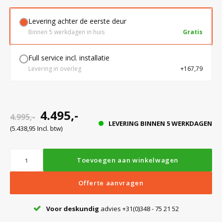
Levering achter de eerste deur
Bloedbank koelkasten
Kaas stremsel vriezers
Benodigdheden
Droogkasten
Binnen 5 werkdagen in huis
Gratis
Full service incl. installatie
Koelkast accessoires
Onderdelen en accessoires
Afzuigapparatuur
Warmtekasten
Levering in overleg
+167,79
Transport koel- en vriesboxen
Stellingen
4.495,-
4.995,-
LEVERING BINNEN 5 WERKDAGEN
Hypothermiekasten
(5.438,95 Incl. btw)
Moedermelk koelkasten
Toevoegen aan winkelwagen
Offerte aanvragen
Chromatografiekoelkasten
Voor deskundig
advies +31(0)348 - 75 21 52