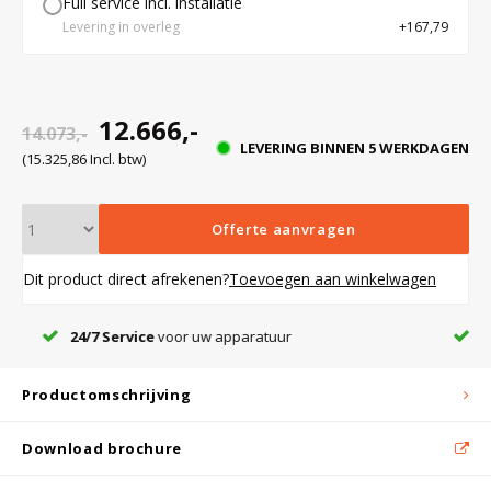
Full service incl. installatie
Levering in overleg
+167,79
enstoppen
Bloedbank koelkasten
Kaas stremsel vriezers
Benodigdheden
Droogkasten
r
12.666,-
14.073,-
deur van
Koelkast accessoires
Onderdelen en accessoires
Afzuigapparatuur
Warmtekasten
LEVERING BINNEN 5 WERKDAGEN
(15.325,86 Incl. btw)
Transport koel- en vriesboxen
Stellingen
sie door
Offerte aanvragen
g
richting
Dit product direct afrekenen?
Toevoegen aan winkelwagen
Hypothermiekasten
t optisch
uralarm
Voor deskundig
advies +31(0)348 - 75 21 52
Moedermelk koelkasten
Productomschrijving
Chromatografiekoelkasten
Download brochure