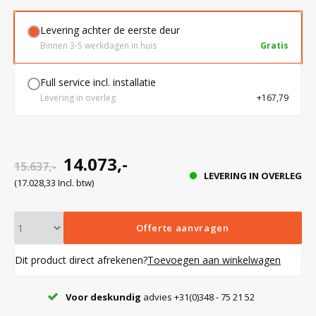
Levering achter de eerste deur
Bloedbank koelkasten
Kaas stremsel vriezers
Benodigdheden
Droogkasten
Binnen 3-5 werkdagen in huis
Gratis
Full service incl. installatie
Koelkast accessoires
Onderdelen en accessoires
Afzuigapparatuur
Warmtekasten
Levering in overleg
+167,79
Transport koel- en vriesboxen
Stellingen
14.073,-
15.637,-
LEVERING IN OVERLEG
Hypothermiekasten
(17.028,33 Incl. btw)
Moedermelk koelkasten
Offerte aanvragen
Dit product direct afrekenen?
Toevoegen aan winkelwagen
Chromatografiekoelkasten
Voor deskundig
advies +31(0)348 - 75 21 52