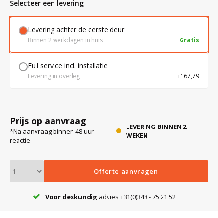
Selecteer een levering
Levering achter de eerste deur
Bloedbank koelkasten
Kaas stremsel vriezers
Benodigdheden
Droogkasten
Binnen 2 werkdagen in huis
Gratis
Koelkast accessoires
Onderdelen en accessoires
Afzuigapparatuur
Warmtekasten
Full service incl. installatie
Levering in overleg
+167,79
Transport koel- en vriesboxen
Stellingen
Prijs op aanvraag
Hypothermiekasten
LEVERING BINNEN 2
*Na aanvraag binnen 48 uur
WEKEN
reactie
Moedermelk koelkasten
Offerte aanvragen
Chromatografiekoelkasten
Voor deskundig
advies +31(0)348 - 75 21 52