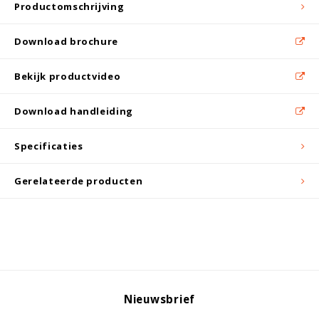
Witgoed koelkasten
Productomschrijving
Download brochure
Richtlijnen
Bekijk productvideo
Download handleiding
Specificaties
Gerelateerde producten
Nieuwsbrief