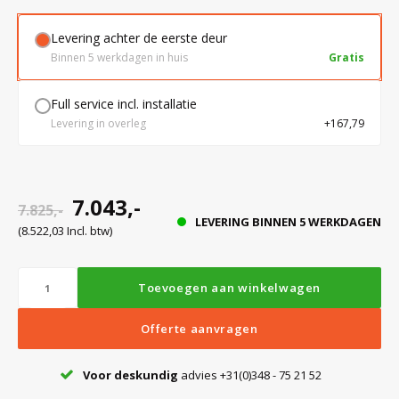
Levering achter de eerste deur
Bloedbank koelkasten
Kaas stremsel vriezers
Benodigdheden
Droogkasten
Binnen 5 werkdagen in huis
Gratis
Full service incl. installatie
Koelkast accessoires
Onderdelen en accessoires
Afzuigapparatuur
Warmtekasten
Levering in overleg
+167,79
Transport koel- en vriesboxen
Stellingen
7.043,-
7.825,-
LEVERING BINNEN 5 WERKDAGEN
Hypothermiekasten
(8.522,03 Incl. btw)
Moedermelk koelkasten
Toevoegen aan winkelwagen
Offerte aanvragen
Chromatografiekoelkasten
Voor deskundig
advies +31(0)348 - 75 21 52