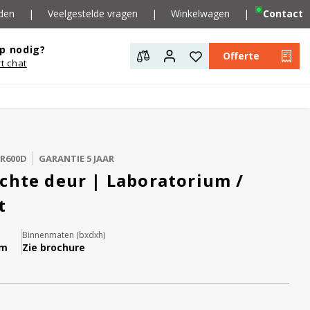
den
|
Veelgestelde vragen
|
Winkelwagen
|
Contact
p nodig?
Offerte
rt chat
ER600D
GARANTIE 5 JAAR
chte deur | Laboratorium /
t
Binnenmaten (bxdxh)
mm
Zie brochure