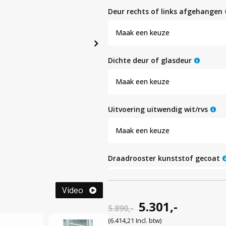
deur rechts of links afgehangen
Maak een keuze
dichte deur of glasdeur
Maak een keuze
uitvoering uitwendig wit/rvs
Maak een keuze
draadrooster kunststof gecoat
Maak een keuze
Video
5.301,-
rvs draadrooster
5.890,-
(6.414,21 Incl. btw)