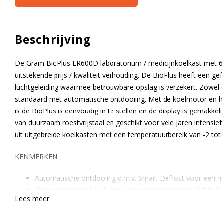
Beschrijving
De Gram BioPlus ER600D laboratorium / medicijnkoelkast met 60
uitstekende prijs / kwaliteit verhouding. De BioPlus heeft een g
luchtgeleiding waarmee betrouwbare opslag is verzekert. Zowel d
standaard met automatische ontdooiing. Met de koelmotor en h
is de BioPlus is eenvoudig in te stellen en de display is gemakkeli
van duurzaam roestvrijstaal en geschikt voor vele jaren intensie
uit uitgebreide koelkasten met een temperatuurbereik van -2 tot
KENMERKEN
Automatische ontdooiing d.m.v. Smart Defrost voor een m
Doorvoeropening 24,5 mm. voor externe sensor. (achterk
Lees meer
Electronische besturing met service- en noodprogramma.
Fabrieksgarantie 3 jaar. Garantie compressor 5 jaar