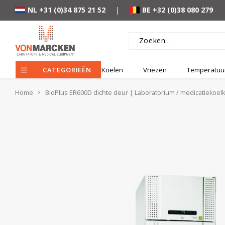
NL +31 (0)34 875 21 52
|
BE +32 (0)38 080 279
CATEGORIEËN
Koelen
Vriezen
Temperatuur
Home
BioPlus ER600D dichte deur | Laboratorium / medicatiekoelk