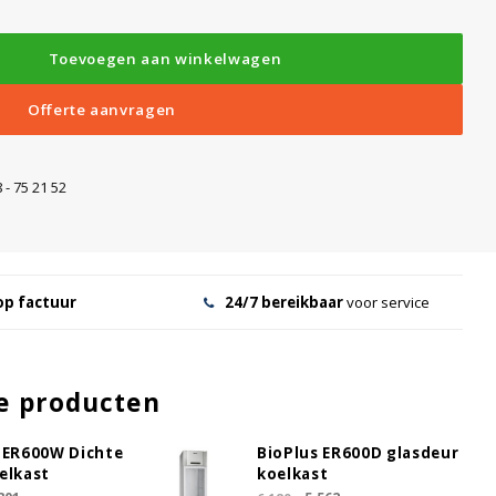
Toevoegen aan winkelwagen
g
Offerte aanvragen
 - 75 21 52
op factuur
24/7 bereikbaar
voor service
e producten
 ER600W Dichte
BioPlus ER600D glasdeur
elkast
koelkast
 (set)