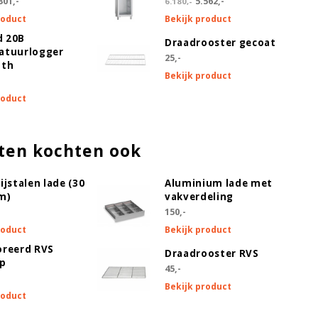
301,-
5.562,-
6.180,-
roduct
Bekijk product
 20B
Draadrooster gecoat
atuurlogger
25,-
oth
Bekijk product
roduct
ten kochten ook
en, kan niet worden gecombineerd met draadrooster gecoat)
ijstalen lade (30
Aluminium lade met
m)
vakverdeling
150,-
roduct
Bekijk product
oreerd RVS
Draadrooster RVS
ap
45,-
Bekijk product
roduct
 kit (+ €166,50 )