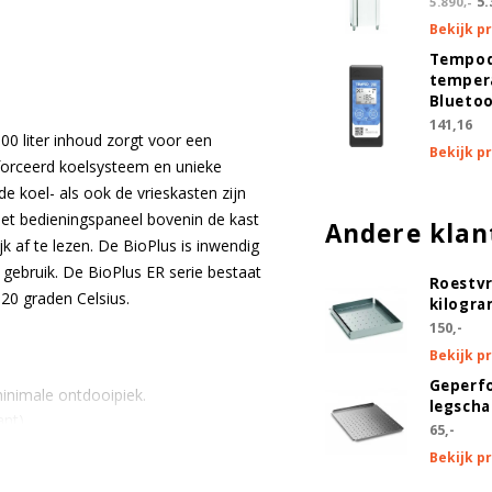
5.
5.890,-
Bekijk p
Maak een keuze
Tempod
temper
Blueto
vloeistofhouder
141,16
0 liter inhoud zorgt voor een
Maak een keuze
Bekijk p
eforceerd koelsysteem en unieke
e koel- als ook de vrieskasten zijn
tochtdeuren (set 3 binnendeuren, kan niet worden gecombineerd met draadrooster
et bedieningspaneel bovenin de kast
Andere klan
gecoat)
jk af te lezen. De BioPlus is inwendig
f gebruik. De BioPlus ER serie bestaat
Tochtdeuren (set 3 binnendeur
Roestvr
(+ €319,50 )
 20 graden Celsius.
kilogra
150,-
poten en zwenkwielen
Bekijk p
Maak een keuze
Geperf
inimale ontdooipiek.
legsch
ant)
65,-
din 58345 / 13277 kit
Bekijk p
Voorzien van DIN 58345 / 13277