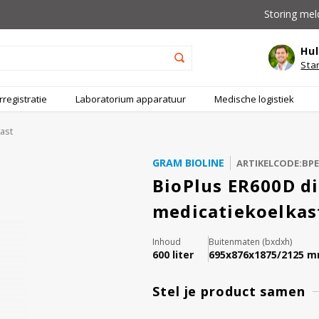
Storing mel
Hul
Sta
registratie
Laboratorium apparatuur
Medische logistiek
ast
GRAM BIOLINE
ARTIKELCODE:BP
BioPlus ER600D di
medicatiekoelkas
Inhoud
Buitenmaten (bxdxh)
600 liter
695x876x1875/2125 
Stel je product samen