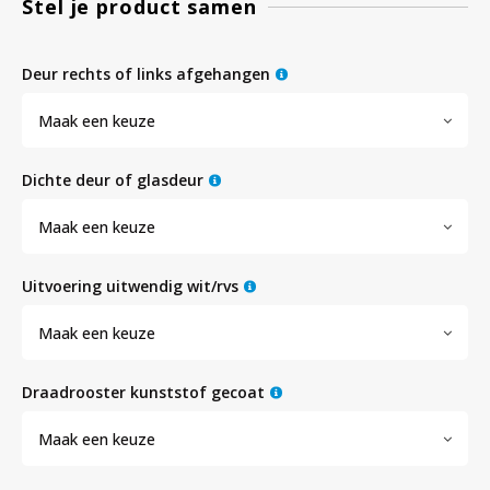
Stel je product samen
Bloedbank koelkasten
Kaas stremsel vriezers
Benodigdheden
Droogkasten
deur rechts of links afgehangen
Maak een keuze
Koelkast accessoires
Onderdelen en accessoires
Afzuigapparatuur
Warmtekasten
dichte deur of glasdeur
Transport koel- en vriesboxen
Stellingen
Maak een keuze
Hypothermiekasten
uitvoering uitwendig wit/rvs
Maak een keuze
Moedermelk koelkasten
draadrooster kunststof gecoat
Chromatografiekoelkasten
Maak een keuze