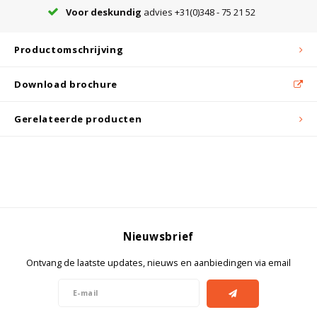
Voor deskundig
advies +31(0)348 - 75 21 52
Bloedbank koelkasten
Kaas stremsel vriezers
Benodigdheden
Droogkasten
Productomschrijving
Download brochure
Koelkast accessoires
Onderdelen en accessoires
Afzuigapparatuur
Warmtekasten
Gerelateerde producten
Transport koel- en vriesboxen
Stellingen
Hypothermiekasten
Moedermelk koelkasten
Nieuwsbrief
Ontvang de laatste updates, nieuws en aanbiedingen via email
Chromatografiekoelkasten