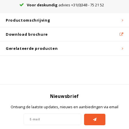
Voor deskundig
advies +31(0)348 - 75 21 52
Bloedbank koelkasten
Kaas stremsel vriezers
Benodigdheden
Droogkasten
Productomschrijving
Download brochure
Koelkast accessoires
Onderdelen en accessoires
Afzuigapparatuur
Warmtekasten
Gerelateerde producten
Transport koel- en vriesboxen
Stellingen
Hypothermiekasten
Moedermelk koelkasten
Nieuwsbrief
Ontvang de laatste updates, nieuws en aanbiedingen via email
Chromatografiekoelkasten