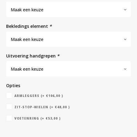
Maak een keuze
Bloedbank koelkasten
Kaas stremsel vriezers
Benodigdheden
Droogkasten
bekledings element
*
Koelkast accessoires
Onderdelen en accessoires
Afzuigapparatuur
Warmtekasten
Maak een keuze
uitvoering handgrepen
*
Transport koel- en vriesboxen
Stellingen
Maak een keuze
Hypothermiekasten
Opties
ARMLEGGERS (+ €106,00 )
Moedermelk koelkasten
ZIT-STOP-WIELEN (+ €48,00 )
Chromatografiekoelkasten
VOETENRING (+ €53,00 )