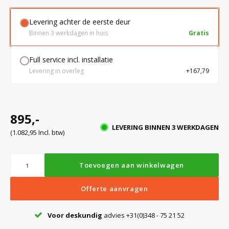
Levering achter de eerste deur
Bloedbank koelkasten
Kaas stremsel vriezers
Benodigdheden
Droogkasten
Binnen 3 werkdagen in huis
Gratis
Full service incl. installatie
Koelkast accessoires
Onderdelen en accessoires
Afzuigapparatuur
Warmtekasten
Levering in overleg
+167,79
Transport koel- en vriesboxen
Stellingen
895,-
LEVERING BINNEN 3 WERKDAGEN
Hypothermiekasten
(1.082,95 Incl. btw)
Moedermelk koelkasten
Toevoegen aan winkelwagen
Offerte aanvragen
Chromatografiekoelkasten
Voor deskundig
advies +31(0)348 - 75 21 52