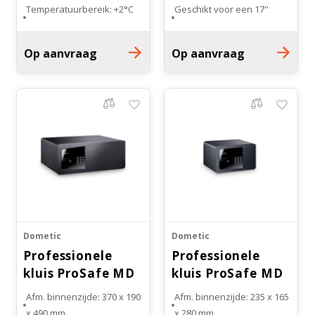
Temperatuurbereik: +2°C
Geschikt voor een 17"
tot +8°C
laptop
Voorzien van 2 legplanken
Op aanvraag
Op aanvraag
Linksof rechts
scharnierend verkrijgbaar
Dometic
Dometic
Professionele
Professionele
kluis ProSafe MD
kluis ProSafe MD
493
283
Afm. binnenzijde: 370 x 190
Afm. binnenzijde: 235 x 165
x 490 mm
x 280 mm