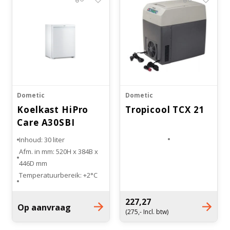
Dometic
Dometic
Koelkast HiPro
Tropicool TCX 21
Care A30SBI
Inbouw
Inhoud: 30 liter
Afm. in mm: 520H x 384B x
446D mm
Temperatuurbereik: +2°C
tot +8°C
Voorzien van 1 legplank
227,27
Op aanvraag
Linksof rechts
(275,- Incl. btw)
scharnierend verkrijgbaar