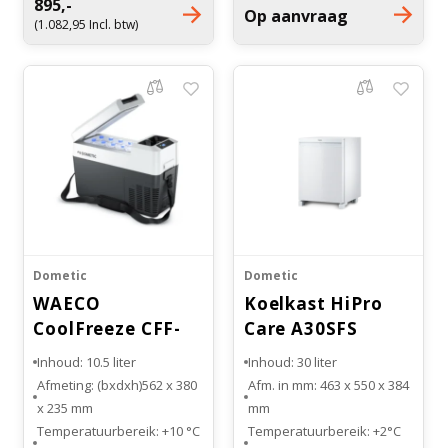
895,-
Op aanvraag
Linksof rechts
(1.082,95 Incl. btw)
scharnierend verkrijgbaar
Dometic
Dometic
WAECO
Koelkast HiPro
CoolFreeze CFF-
Care A30SFS
12
Vrijstaand
Inhoud: 10.5 liter
Inhoud: 30 liter
Afmeting: (bxdxh)562 x 380
Afm. in mm: 463 x 550 x 384
x 235 mm
mm
Temperatuurbereik: +10 °C
Temperatuurbereik: +2°C