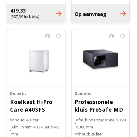
tot -18 °C
tot +8°C
Koelsysteem: Compressor
Voorzien van 1 legplank
419,33
Op aanvraag
koeling
Linksof rechts
(507,39 Incl. btw)
Gewicht: 9,40 kilogram
scharnierend verkrijgbaar
Dometic
Dometic
Koelkast HiPro
Professionele
Care A40SFS
kluis ProSafe MD
Vrijstaand
383
Inhoud: 40 liter
Afm. binnenzijde: 450 x 190
Afm. in mm: 483 x 580 x 405
x 380 mm
mm
Inhoud: 28 liter