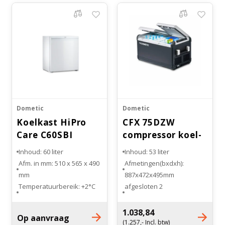
Dometic
Dometic
Koelkast HiPro
CFX 75DZW
Care C60SBI
compressor koel-
Inbouw
vriesbox
Inhoud: 60 liter
Inhoud: 53 liter
Afm. in mm: 510 x 565 x 490
Afmetingen(bxdxh):
mm
887x472x495mm
Temperatuurbereik: +2°C
2 afgesloten
tot +8°C
koelcompartimenten
Voorzien van 2 legplanken
Temperatuurbereik: -22°C
1.038,84
Op aanvraag
Linksof rechts
tot +10°C
(1.257,- Incl. btw)