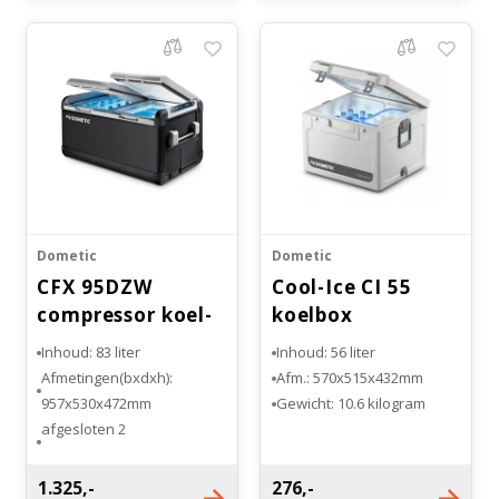
Bloedbank koelkasten
Kaas stremsel vriezers
Benodigdheden
Droogkasten
Koelkast accessoires
Onderdelen en accessoires
Afzuigapparatuur
Warmtekasten
Transport koel- en vriesboxen
Stellingen
Dometic
Dometic
CFX 95DZW
Cool-Ice CI 55
Hypothermiekasten
compressor koel-
koelbox
vriesbox
Inhoud: 83 liter
Inhoud: 56 liter
Moedermelk koelkasten
Afmetingen(bxdxh):
Afm.: 570x515x432mm
957x530x472mm
Gewicht: 10.6 kilogram
2 afgesloten
Chromatografiekoelkasten
koelcompartimenten
Temperatuurbereik: -22°C
1.325,-
276,-