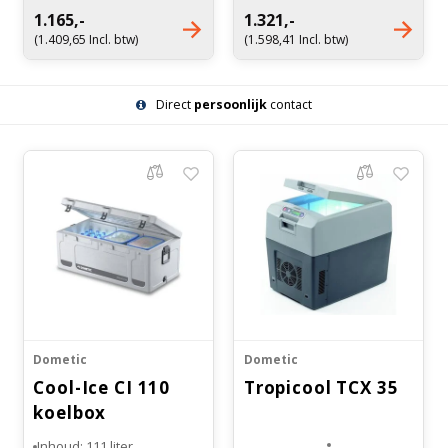
Uitgevoerd volgens DIN
Uitgevoerd volgend DIN
1.165,-
1.321,-
58345
58345
(1.409,65 Incl. btw)
(1.598,41 Incl. btw)
Aantal schuifladen: 3
Aantal schuifladen: 3
Direct
persoonlijk
contact
Dometic
Dometic
Cool-Ice CI 110
Tropicool TCX 35
koelbox
Inhoud: 111 liter