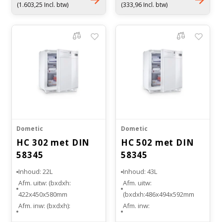
Witgoed koelkasten
tot +10°C
(1.603,25 Incl. btw)
(333,96 Incl. btw)
Gewicht: 32 kilogram
Richtlijnen
Dometic
Dometic
HC 302 met DIN
HC 502 met DIN
58345
58345
Inhoud: 22L
Inhoud: 43L
Afm. uitw: (bxdxh:
Afm. uitw:
422x450x580mm
(bxdxh:486x494x592mm
Afm. inw: (bxdxh):
Afm. inw:
274x148x433 mm
(bxdxh):393x257x454mm