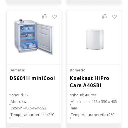
scharnierend verkrijgbaar
Gewicht: 31 kilogram
Dometic
Dometic
DS601H miniCool
Koelkast HiPro
Care A40SBI
Inbouw
Inhoud: 52L
Inhoud: 40 liter
Afm. uitw:
Afm. in mm: 466 x 550 x 405
(bxdxh):486x494x592
mm
Temperatuurbereik: +2°C
Temperatuurbereik: +2°C
tot +8°C
tot +8°C
Aantal schuifladen: 3
Voorzien van 2 legplanken