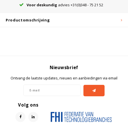
Voor deskundig
advies +31(0)348 - 75 21 52
Bloedbank koelkasten
Kaas stremsel vriezers
Benodigdheden
Droogkasten
Productomschrijving
Koelkast accessoires
Onderdelen en accessoires
Afzuigapparatuur
Warmtekasten
Transport koel- en vriesboxen
Stellingen
Nieuwsbrief
Hypothermiekasten
Ontvang de laatste updates, nieuws en aanbiedingen via email
Moedermelk koelkasten
Volg ons
Chromatografiekoelkasten