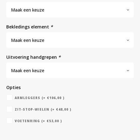
Maak een keuze
Bloedbank koelkasten
Kaas stremsel vriezers
Benodigdheden
Droogkasten
bekledings element
*
Koelkast accessoires
Onderdelen en accessoires
Afzuigapparatuur
Warmtekasten
Maak een keuze
uitvoering handgrepen
*
Transport koel- en vriesboxen
Stellingen
Maak een keuze
Hypothermiekasten
Opties
ARMLEGGERS (+ €106,00 )
Moedermelk koelkasten
ZIT-STOP-WIELEN (+ €48,00 )
Chromatografiekoelkasten
VOETENRING (+ €53,00 )