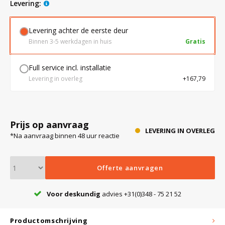
levering:
Levering achter de eerste deur
Bloedbank koelkasten
Kaas stremsel vriezers
Benodigdheden
Droogkasten
Binnen 3-5 werkdagen in huis
Gratis
Koelkast accessoires
Onderdelen en accessoires
Afzuigapparatuur
Warmtekasten
Full service incl. installatie
Levering in overleg
+167,79
Transport koel- en vriesboxen
Stellingen
Prijs op aanvraag
Hypothermiekasten
LEVERING IN OVERLEG
*Na aanvraag binnen 48 uur reactie
Moedermelk koelkasten
Offerte aanvragen
Voor deskundig
advies +31(0)348 - 75 21 52
Chromatografiekoelkasten
Productomschrijving