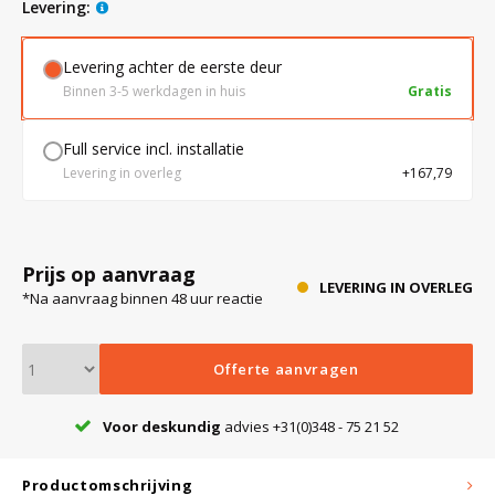
levering:
Levering achter de eerste deur
Bloedbank koelkasten
Kaas stremsel vriezers
Benodigdheden
Droogkasten
Binnen 3-5 werkdagen in huis
Gratis
Koelkast accessoires
Onderdelen en accessoires
Afzuigapparatuur
Warmtekasten
Full service incl. installatie
Levering in overleg
+167,79
Transport koel- en vriesboxen
Stellingen
Prijs op aanvraag
Hypothermiekasten
LEVERING IN OVERLEG
*Na aanvraag binnen 48 uur reactie
Moedermelk koelkasten
Offerte aanvragen
Voor deskundig
advies +31(0)348 - 75 21 52
Chromatografiekoelkasten
Productomschrijving