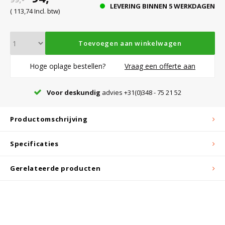
LEVERING BINNEN 5 WERKDAGEN
( 113,74 Incl. btw)
Bloedbank koelkasten
Kaas stremsel vriezers
Benodigdheden
Droogkasten
Toevoegen aan winkelwagen
Koelkast accessoires
Onderdelen en accessoires
Afzuigapparatuur
Warmtekasten
Hoge oplage bestellen?
Vraag een offerte aan
Voor deskundig
advies +31(0)348 - 75 21 52
Transport koel- en vriesboxen
Stellingen
Productomschrijving
Hypothermiekasten
Specificaties
Moedermelk koelkasten
Gerelateerde producten
Chromatografiekoelkasten