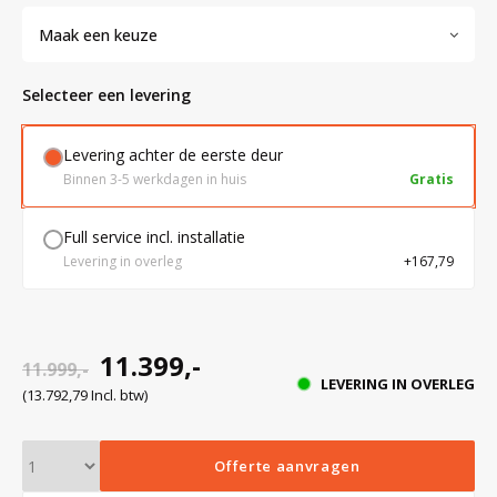
Maak een keuze
Bloedbank koelkasten
Kaas stremsel vriezers
Benodigdheden
Droogkasten
Selecteer een levering
Koelkast accessoires
Onderdelen en accessoires
Afzuigapparatuur
Warmtekasten
Levering achter de eerste deur
Binnen 3-5 werkdagen in huis
Gratis
Transport koel- en vriesboxen
Stellingen
Full service incl. installatie
Levering in overleg
+167,79
Hypothermiekasten
Moedermelk koelkasten
11.399,-
11.999,-
LEVERING IN OVERLEG
(13.792,79 Incl. btw)
Chromatografiekoelkasten
Offerte aanvragen