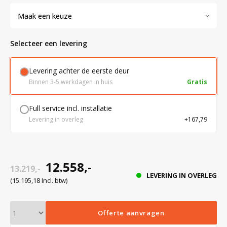
Maak een keuze
Bloedbank koelkasten
Kaas stremsel vriezers
Benodigdheden
Droogkasten
Selecteer een levering
Koelkast accessoires
Onderdelen en accessoires
Afzuigapparatuur
Warmtekasten
Levering achter de eerste deur
Binnen 3-5 werkdagen in huis
Gratis
Transport koel- en vriesboxen
Stellingen
Full service incl. installatie
Levering in overleg
+167,79
Hypothermiekasten
Moedermelk koelkasten
12.558,-
13.219,-
LEVERING IN OVERLEG
(15.195,18 Incl. btw)
Chromatografiekoelkasten
Offerte aanvragen